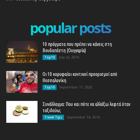
popular posts
10 πράγματα που πρέπει να κάνεις στη
Βουδαπέστη (Ουγγαρία)
July 22, 2016
Top10
Οι 10 κορυφαίοι κοντινοί προορισμοί από
Θεσσαλονίκη
September 11, 2020
Top10
Συνάλλαγμα: Που και πότε να αλλάξω λεφτά όταν
ταξιδεύω;
September 14, 2016
Travel Tips