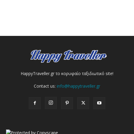
HappyTraveller.gr το κορυφαίο ταξιδιωτικό site!
Contact us:
info@happytraveller.gr