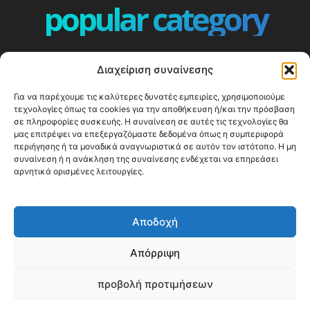
popular category
ΕΠΕΙΣΟΔΙΑ - EPISODES
401
Διαχείριση συναίνεσης
ΕΛΛΑΔΑ - GREECE
359
Για να παρέχουμε τις καλύτερες δυνατές εμπειρίες, χρησιμοποιούμε
ΕΥΡΩΠΗ
332
τεχνολογίες όπως τα cookies για την αποθήκευση ή/και την πρόσβαση
ΚΟΣΜΟΣ - WORLD
328
σε πληροφορίες συσκευής. Η συναίνεση σε αυτές τις τεχνολογίες θα
μας επιτρέψει να επεξεργαζόμαστε δεδομένα όπως η συμπεριφορά
Top10
303
περιήγησης ή τα μοναδικά αναγνωριστικά σε αυτόν τον ιστότοπο. Η μη
συναίνεση ή η ανάκληση της συναίνεσης ενδέχεται να επηρεάσει
Cool spots
293
αρνητικά ορισμένες λειτουργίες.
Press Release
250
ΝΗΣΙΑ
243
Αποδοχή
ΤΑΞΙΔΙΩΤΙΚΟΙ ΟΔΗΓΟΙ
215
Απόρριψη
προβολή προτιμήσεων
© Happy Traveller 2014-2025
WP2Social Auto Publish
Powered By :
XYZScripts.com