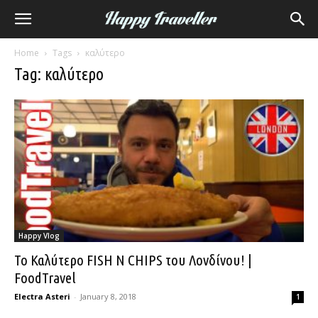
Home
Tags
καλύτερο
Tag: καλύτερο
Happy Vlog
Το Καλύτερο FISH N CHIPS του Λονδίνου! |
FoodTravel
Electra Asteri
-
January 8, 2018
1