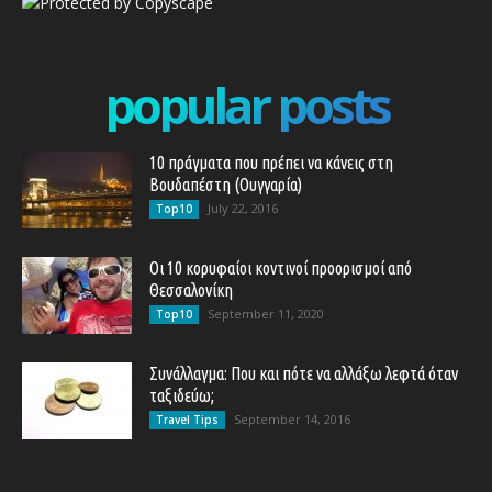
popular posts
10 πράγματα που πρέπει να κάνεις στη
Βουδαπέστη (Ουγγαρία)
July 22, 2016
Top10
Οι 10 κορυφαίοι κοντινοί προορισμοί από
Θεσσαλονίκη
September 11, 2020
Top10
Συνάλλαγμα: Που και πότε να αλλάξω λεφτά όταν
ταξιδεύω;
September 14, 2016
Travel Tips