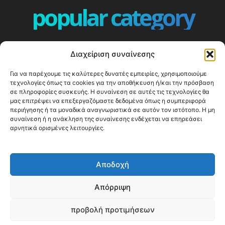
popular category
ΕΠΕΙΣΟΔΙΑ - EPISODES
401
Διαχείριση συναίνεσης
ΕΛΛΑΔΑ - GREECE
360
Για να παρέχουμε τις καλύτερες δυνατές εμπειρίες, χρησιμοποιούμε
ΕΥΡΩΠΗ
332
τεχνολογίες όπως τα cookies για την αποθήκευση ή/και την πρόσβαση
ΚΟΣΜΟΣ - WORLD
328
σε πληροφορίες συσκευής. Η συναίνεση σε αυτές τις τεχνολογίες θα
μας επιτρέψει να επεξεργαζόμαστε δεδομένα όπως η συμπεριφορά
Top10
303
περιήγησης ή τα μοναδικά αναγνωριστικά σε αυτόν τον ιστότοπο. Η μη
συναίνεση ή η ανάκληση της συναίνεσης ενδέχεται να επηρεάσει
Cool spots
294
αρνητικά ορισμένες λειτουργίες.
Press Release
250
ΝΗΣΙΑ
247
Αποδοχή
ΤΑΞΙΔΙΩΤΙΚΟΙ ΟΔΗΓΟΙ
215
Απόρριψη
προβολή προτιμήσεων
© Happy Traveller 2014-2025