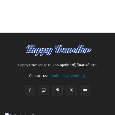
HappyTraveller.gr το κορυφαίο ταξιδιωτικό site!
Contact us:
info@happytraveller.gr