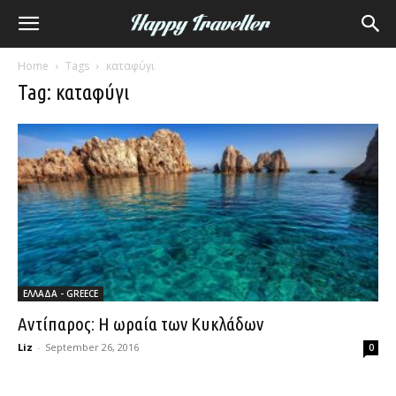
Home
Tags
καταφύγι
Tag: καταφύγι
ΕΛΛΑΔΑ - GREECE
Αντίπαρος: Η ωραία των Κυκλάδων
Liz
-
September 26, 2016
0