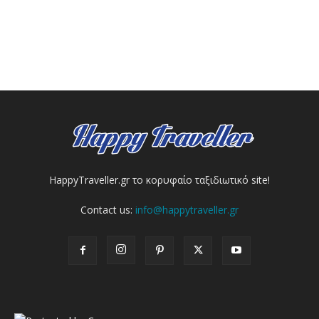
HappyTraveller.gr το κορυφαίο ταξιδιωτικό site!
Contact us:
info@happytraveller.gr