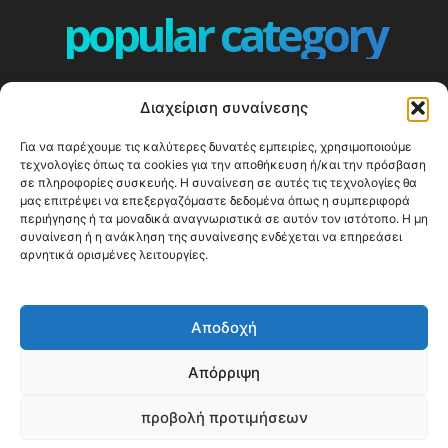
popular category
ΕΠΕΙΣΟΔΙΑ - EPISODES
401
Διαχείριση συναίνεσης
ΕΛΛΑΔΑ - GREECE
360
Για να παρέχουμε τις καλύτερες δυνατές εμπειρίες, χρησιμοποιούμε
ΕΥΡΩΠΗ
332
τεχνολογίες όπως τα cookies για την αποθήκευση ή/και την πρόσβαση
ΚΟΣΜΟΣ - WORLD
328
σε πληροφορίες συσκευής. Η συναίνεση σε αυτές τις τεχνολογίες θα
μας επιτρέψει να επεξεργαζόμαστε δεδομένα όπως η συμπεριφορά
Top10
303
περιήγησης ή τα μοναδικά αναγνωριστικά σε αυτόν τον ιστότοπο. Η μη
συναίνεση ή η ανάκληση της συναίνεσης ενδέχεται να επηρεάσει
Cool spots
294
αρνητικά ορισμένες λειτουργίες.
Press Release
250
ΝΗΣΙΑ
247
Αποδοχή
ΤΑΞΙΔΙΩΤΙΚΟΙ ΟΔΗΓΟΙ
215
Απόρριψη
προβολή προτιμήσεων
© Happy Traveller 2014-2025