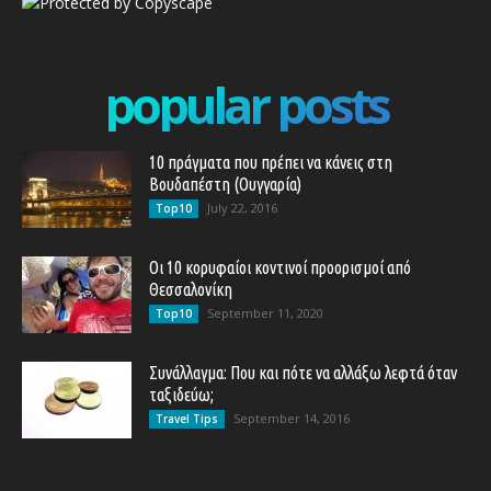
popular posts
10 πράγματα που πρέπει να κάνεις στη
Βουδαπέστη (Ουγγαρία)
July 22, 2016
Top10
Οι 10 κορυφαίοι κοντινοί προορισμοί από
Θεσσαλονίκη
September 11, 2020
Top10
Συνάλλαγμα: Που και πότε να αλλάξω λεφτά όταν
ταξιδεύω;
September 14, 2016
Travel Tips