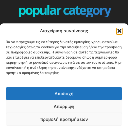
popular category
ΕΠΕΙΣΟΔΙΑ - EPISODES
401
Διαχείριση συναίνεσης
ΕΛΛΑΔΑ - GREECE
360
Για να παρέχουμε τις καλύτερες δυνατές εμπειρίες, χρησιμοποιούμε
ΕΥΡΩΠΗ
332
τεχνολογίες όπως τα cookies για την αποθήκευση ή/και την πρόσβαση
ΚΟΣΜΟΣ - WORLD
328
σε πληροφορίες συσκευής. Η συναίνεση σε αυτές τις τεχνολογίες θα
μας επιτρέψει να επεξεργαζόμαστε δεδομένα όπως η συμπεριφορά
Top10
304
περιήγησης ή τα μοναδικά αναγνωριστικά σε αυτόν τον ιστότοπο. Η μη
συναίνεση ή η ανάκληση της συναίνεσης ενδέχεται να επηρεάσει
Cool spots
294
αρνητικά ορισμένες λειτουργίες.
Press Release
250
ΝΗΣΙΑ
247
Αποδοχή
ΤΑΞΙΔΙΩΤΙΚΟΙ ΟΔΗΓΟΙ
215
Απόρριψη
προβολή προτιμήσεων
© Happy Traveller 2014-2025