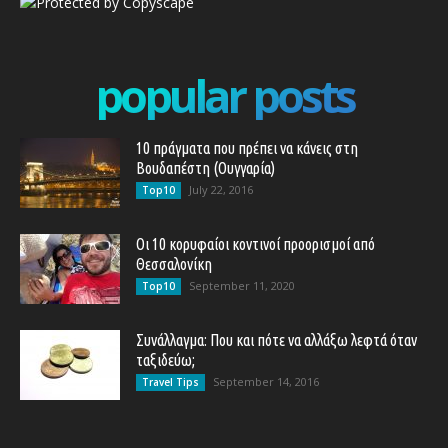
popular posts
10 πράγματα που πρέπει να κάνεις στη
Βουδαπέστη (Ουγγαρία)
July 22, 2016
Top10
Οι 10 κορυφαίοι κοντινοί προορισμοί από
Θεσσαλονίκη
September 11, 2020
Top10
Συνάλλαγμα: Που και πότε να αλλάξω λεφτά όταν
ταξιδεύω;
September 14, 2016
Travel Tips