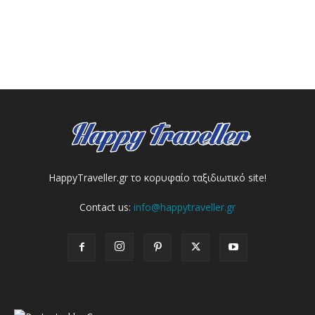
HappyTraveller.gr το κορυφαίο ταξιδιωτικό site!
Contact us:
info@happytraveller.gr