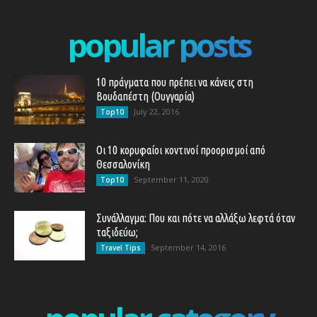
popular posts
10 πράγματα που πρέπει να κάνεις στη
Βουδαπέστη (Ουγγαρία)
July 22, 2016
Top10
Οι 10 κορυφαίοι κοντινοί προορισμοί από
Θεσσαλονίκη
September 11, 2020
Top10
Συνάλλαγμα: Που και πότε να αλλάξω λεφτά όταν
ταξιδεύω;
September 14, 2016
Travel Tips