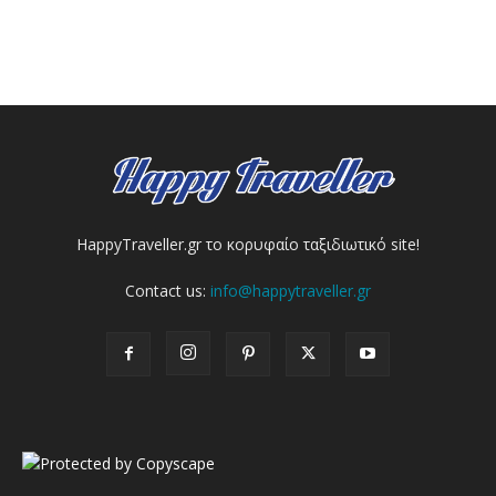
HappyTraveller.gr το κορυφαίο ταξιδιωτικό site!
Contact us:
info@happytraveller.gr