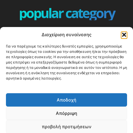
popular category
ΕΠΕΙΣΟΔΙΑ - EPISODES
401
Διαχείριση συναίνεσης
ΕΛΛΑΔΑ - GREECE
360
Για να παρέχουμε τις καλύτερες δυνατές εμπειρίες, χρησιμοποιούμε
ΕΥΡΩΠΗ
332
τεχνολογίες όπως τα cookies για την αποθήκευση ή/και την πρόσβαση
ΚΟΣΜΟΣ - WORLD
328
σε πληροφορίες συσκευής. Η συναίνεση σε αυτές τις τεχνολογίες θα
μας επιτρέψει να επεξεργαζόμαστε δεδομένα όπως η συμπεριφορά
Top10
303
περιήγησης ή τα μοναδικά αναγνωριστικά σε αυτόν τον ιστότοπο. Η μη
συναίνεση ή η ανάκληση της συναίνεσης ενδέχεται να επηρεάσει
Cool spots
293
αρνητικά ορισμένες λειτουργίες.
Press Release
250
ΝΗΣΙΑ
245
Αποδοχή
ΤΑΞΙΔΙΩΤΙΚΟΙ ΟΔΗΓΟΙ
215
Απόρριψη
προβολή προτιμήσεων
© Happy Traveller 2014-2025