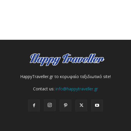
HappyTraveller.gr το κορυφαίο ταξιδιωτικό site!
Contact us:
info@happytraveller.gr