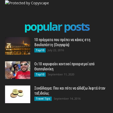
popular posts
10 πράγματα που πρέπει να κάνεις στη
Βουδαπέστη (Ουγγαρία)
July 22, 2016
Top10
Οι 10 κορυφαίοι κοντινοί προορισμοί από
Θεσσαλονίκη
September 11, 2020
Top10
Συνάλλαγμα: Που και πότε να αλλάξω λεφτά όταν
ταξιδεύω;
September 14, 2016
Travel Tips