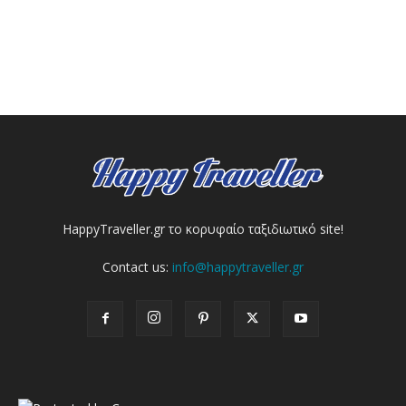
HappyTraveller.gr το κορυφαίο ταξιδιωτικό site!
Contact us:
info@happytraveller.gr