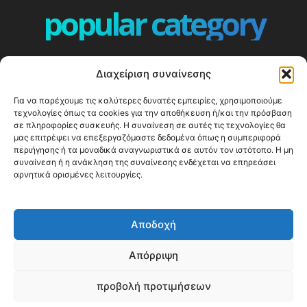
popular category
ΕΠΕΙΣΟΔΙΑ - EPISODES
401
Διαχείριση συναίνεσης
ΕΛΛΑΔΑ - GREECE
360
Για να παρέχουμε τις καλύτερες δυνατές εμπειρίες, χρησιμοποιούμε
ΕΥΡΩΠΗ
332
τεχνολογίες όπως τα cookies για την αποθήκευση ή/και την πρόσβαση
ΚΟΣΜΟΣ - WORLD
328
σε πληροφορίες συσκευής. Η συναίνεση σε αυτές τις τεχνολογίες θα
μας επιτρέψει να επεξεργαζόμαστε δεδομένα όπως η συμπεριφορά
Top10
303
περιήγησης ή τα μοναδικά αναγνωριστικά σε αυτόν τον ιστότοπο. Η μη
συναίνεση ή η ανάκληση της συναίνεσης ενδέχεται να επηρεάσει
Cool spots
294
αρνητικά ορισμένες λειτουργίες.
Press Release
250
ΝΗΣΙΑ
247
Αποδοχή
ΤΑΞΙΔΙΩΤΙΚΟΙ ΟΔΗΓΟΙ
215
Απόρριψη
προβολή προτιμήσεων
© Happy Traveller 2014-2025