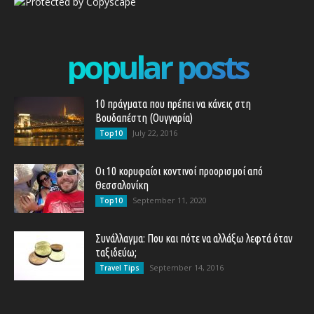
popular posts
10 πράγματα που πρέπει να κάνεις στη
Βουδαπέστη (Ουγγαρία)
July 22, 2016
Top10
Οι 10 κορυφαίοι κοντινοί προορισμοί από
Θεσσαλονίκη
September 11, 2020
Top10
Συνάλλαγμα: Που και πότε να αλλάξω λεφτά όταν
ταξιδεύω;
September 14, 2016
Travel Tips