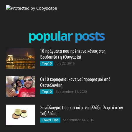
popular posts
10 πράγματα που πρέπει να κάνεις στη
Βουδαπέστη (Ουγγαρία)
July 22, 2016
Top10
Οι 10 κορυφαίοι κοντινοί προορισμοί από
Θεσσαλονίκη
September 11, 2020
Top10
Συνάλλαγμα: Που και πότε να αλλάξω λεφτά όταν
ταξιδεύω;
September 14, 2016
Travel Tips