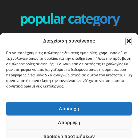
popular category
ΕΠΕΙΣΟΔΙΑ - EPISODES
401
Διαχείριση συναίνεσης
ΕΛΛΑΔΑ - GREECE
360
Για να παρέχουμε τις καλύτερες δυνατές εμπειρίες, χρησιμοποιούμε
ΕΥΡΩΠΗ
332
τεχνολογίες όπως τα cookies για την αποθήκευση ή/και την πρόσβαση
ΚΟΣΜΟΣ - WORLD
328
σε πληροφορίες συσκευής. Η συναίνεση σε αυτές τις τεχνολογίες θα
μας επιτρέψει να επεξεργαζόμαστε δεδομένα όπως η συμπεριφορά
Top10
303
περιήγησης ή τα μοναδικά αναγνωριστικά σε αυτόν τον ιστότοπο. Η μη
συναίνεση ή η ανάκληση της συναίνεσης ενδέχεται να επηρεάσει
Cool spots
294
αρνητικά ορισμένες λειτουργίες.
Press Release
250
ΝΗΣΙΑ
247
Αποδοχή
ΤΑΞΙΔΙΩΤΙΚΟΙ ΟΔΗΓΟΙ
215
Απόρριψη
προβολή προτιμήσεων
© Happy Traveller 2014-2025