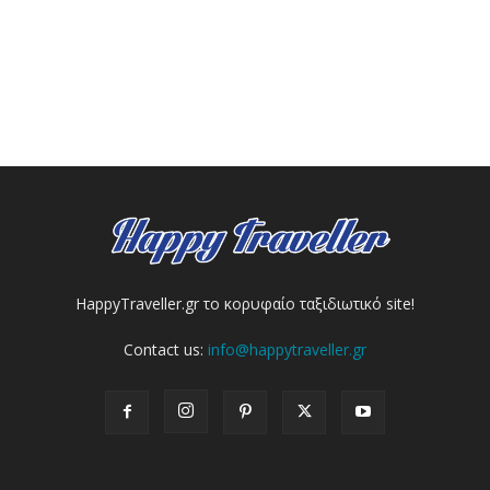
HappyTraveller.gr το κορυφαίο ταξιδιωτικό site!
Contact us:
info@happytraveller.gr