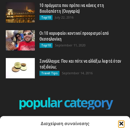
10 πράγματα που πρέπει να κάνεις στη
Βουδαπέστη (Ουγγαρία)
July 22, 2016
Top10
Οι 10 κορυφαίοι κοντινοί προορισμοί από
Θεσσαλονίκη
September 11, 2020
Top10
Συνάλλαγμα: Που και πότε να αλλάξω λεφτά όταν
ταξιδεύω;
September 14, 2016
Travel Tips
popular category
ΕΠΕΙΣΟΔΙΑ - EPISODES
401
Διαχείριση συναίνεσης
ΕΛΛΑΔΑ - GREECE
360