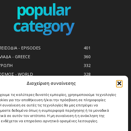
popular
category
ΠΕΙΣΟΔΙΑ - EPISODES
401
ΛΛΑΔΑ - GREECE
360
ΥΡΩΠΗ
332
ΟΣΜΟΣ - WORLD
328
op10
303
Διαχείριση συναίνεσης
ol spots
294
χουμε τις καλύτερες δυνατές εμπειρίες, χρησιμοποιούμε τεχνολογίες
okies για την αποθήκευση ή/και την πρόσβαση σε πληροφορίες
ess Release
250
 συναίνεση σε αυτές τις τεχνολογίες θα μας επιτρέψει να
ΗΣΙΑ
247
μαστε δεδομένα όπως η συμπεριφορά περιήγησης ή τα μοναδικά
ικά σε αυτόν τον ιστότοπο. Η μη συναίνεση ή η ανάκληση της
ΑΞΙΔΙΩΤΙΚΟΙ ΟΔΗΓΟΙ
215
 ενδέχεται να επηρεάσει αρνητικά ορισμένες λειτουργίες.