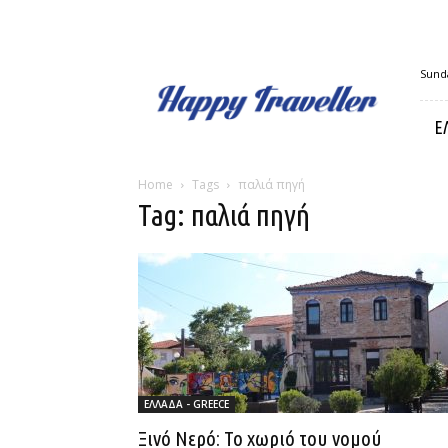
Happy
Sunda
Traveller
Ε
Home
Tags
παλιά πηγή
Tag: παλιά πηγή
ΕΛΛΑΔΑ - GREECE
Ξινό Νερό: Το χωριό του νομού