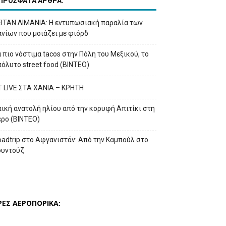
ΠΡΟΣΦΑΤΑ ΑΡΘΡΑ:
ΕΙΤΑΝ ΛΙΜΑΝΙΑ: Η εντυπωσιακή παραλία των
νίων που μοιάζει με φιόρδ
 πιο νόστιμα tacos στην Πόλη του Μεξικού, το
όλυτο street food (ΒΙΝΤΕΟ)
T LIVE ΣΤΑ ΧΑΝΙΑ – ΚΡΗΤΗ
ική ανατολή ηλίου από την κορυφή Απιτίκι στη
έρο (ΒΙΝΤΕΟ)
adtrip στο Αφγανιστάν: Από την Καμπούλ στο
ουντούζ
ΡΕΣ ΑΕΡΟΠΟΡΙΚΑ: