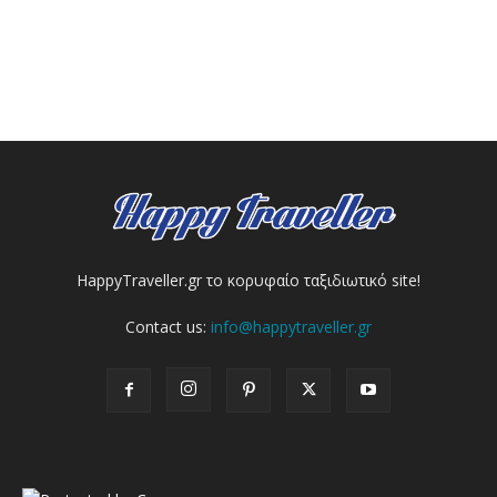
HappyTraveller.gr το κορυφαίο ταξιδιωτικό site!
Contact us:
info@happytraveller.gr