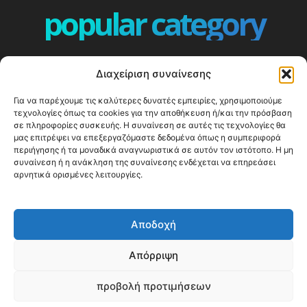
popular category
ΕΠΕΙΣΟΔΙΑ - EPISODES
401
Διαχείριση συναίνεσης
ΕΛΛΑΔΑ - GREECE
360
Για να παρέχουμε τις καλύτερες δυνατές εμπειρίες, χρησιμοποιούμε
ΕΥΡΩΠΗ
332
τεχνολογίες όπως τα cookies για την αποθήκευση ή/και την πρόσβαση
ΚΟΣΜΟΣ - WORLD
328
σε πληροφορίες συσκευής. Η συναίνεση σε αυτές τις τεχνολογίες θα
μας επιτρέψει να επεξεργαζόμαστε δεδομένα όπως η συμπεριφορά
Top10
303
περιήγησης ή τα μοναδικά αναγνωριστικά σε αυτόν τον ιστότοπο. Η μη
συναίνεση ή η ανάκληση της συναίνεσης ενδέχεται να επηρεάσει
Cool spots
294
αρνητικά ορισμένες λειτουργίες.
Press Release
250
ΝΗΣΙΑ
247
Αποδοχή
ΤΑΞΙΔΙΩΤΙΚΟΙ ΟΔΗΓΟΙ
215
Απόρριψη
προβολή προτιμήσεων
© Happy Traveller 2014-2025