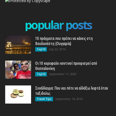
popular posts
10 πράγματα που πρέπει να κάνεις στη
Βουδαπέστη (Ουγγαρία)
July 22, 2016
Top10
Οι 10 κορυφαίοι κοντινοί προορισμοί από
Θεσσαλονίκη
September 11, 2020
Top10
Συνάλλαγμα: Που και πότε να αλλάξω λεφτά όταν
ταξιδεύω;
September 14, 2016
Travel Tips