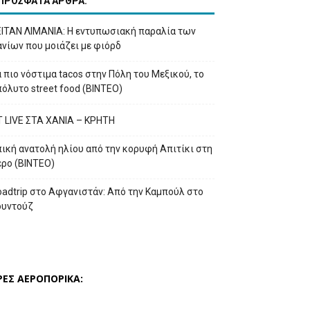
ΠΡΟΣΦΑΤΑ ΑΡΘΡΑ:
ΕΙΤΑΝ ΛΙΜΑΝΙΑ: Η εντυπωσιακή παραλία των
νίων που μοιάζει με φιόρδ
 πιο νόστιμα tacos στην Πόλη του Μεξικού, το
όλυτο street food (ΒΙΝΤΕΟ)
T LIVE ΣΤΑ ΧΑΝΙΑ – ΚΡΗΤΗ
ική ανατολή ηλίου από την κορυφή Απιτίκι στη
έρο (ΒΙΝΤΕΟ)
adtrip στο Αφγανιστάν: Από την Καμπούλ στο
ουντούζ
ΡΕΣ ΑΕΡΟΠΟΡΙΚΑ: