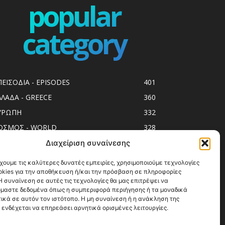
popular
category
ΠΕΙΣΟΔΙΑ - EPISODES
401
ΛΛΑΔΑ - GREECE
360
ΥΡΩΠΗ
332
ΟΣΜΟΣ - WORLD
328
op10
303
Διαχείριση συναίνεσης
ol spots
294
χουμε τις καλύτερες δυνατές εμπειρίες, χρησιμοποιούμε τεχνολογίες
okies για την αποθήκευση ή/και την πρόσβαση σε πληροφορίες
ess Release
250
 συναίνεση σε αυτές τις τεχνολογίες θα μας επιτρέψει να
ΗΣΙΑ
247
μαστε δεδομένα όπως η συμπεριφορά περιήγησης ή τα μοναδικά
ικά σε αυτόν τον ιστότοπο. Η μη συναίνεση ή η ανάκληση της
ΑΞΙΔΙΩΤΙΚΟΙ ΟΔΗΓΟΙ
215
 ενδέχεται να επηρεάσει αρνητικά ορισμένες λειτουργίες.