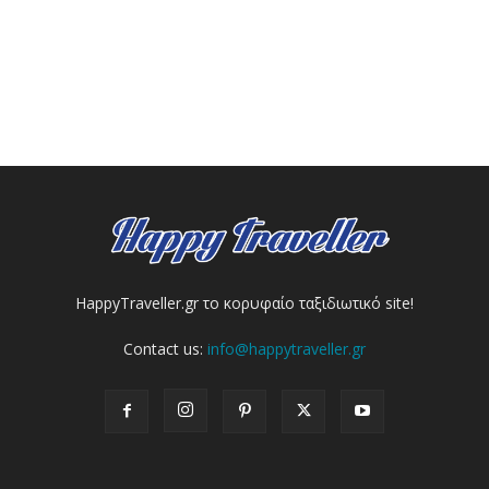
HappyTraveller.gr το κορυφαίο ταξιδιωτικό site!
Contact us:
info@happytraveller.gr