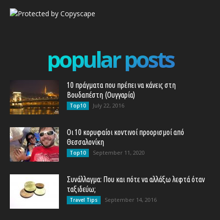
popular posts
10 πράγματα που πρέπει να κάνεις στη
Βουδαπέστη (Ουγγαρία)
July 22, 2016
Top10
Οι 10 κορυφαίοι κοντινοί προορισμοί από
Θεσσαλονίκη
September 11, 2020
Top10
Συνάλλαγμα: Που και πότε να αλλάξω λεφτά όταν
ταξιδεύω;
September 14, 2016
Travel Tips