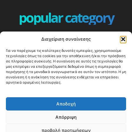
popular category
ΕΠΕΙΣΟΔΙΑ - EPISODES
401
Διαχείριση συναίνεσης
ΕΛΛΑΔΑ - GREECE
360
Για να παρέχουμε τις καλύτερες δυνατές εμπειρίες, χρησιμοποιούμε
ΕΥΡΩΠΗ
332
τεχνολογίες όπως τα cookies για την αποθήκευση ή/και την πρόσβαση
ΚΟΣΜΟΣ - WORLD
328
σε πληροφορίες συσκευής. Η συναίνεση σε αυτές τις τεχνολογίες θα
μας επιτρέψει να επεξεργαζόμαστε δεδομένα όπως η συμπεριφορά
Top10
303
περιήγησης ή τα μοναδικά αναγνωριστικά σε αυτόν τον ιστότοπο. Η μη
συναίνεση ή η ανάκληση της συναίνεσης ενδέχεται να επηρεάσει
Cool spots
294
αρνητικά ορισμένες λειτουργίες.
Press Release
250
ΝΗΣΙΑ
247
Αποδοχή
ΤΑΞΙΔΙΩΤΙΚΟΙ ΟΔΗΓΟΙ
215
Απόρριψη
προβολή προτιμήσεων
© Happy Traveller 2014-2025