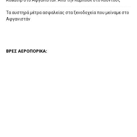
Roadtrip στο Αφγανιστάν: Από την Καμπούλ στο Κουντούζ
Τα αυστηρά μέτρα ασφαλείας στα ξενοδοχεία που μείναμε στο
Αφγανιστάν
ΒΡΕΣ ΑΕΡΟΠΟΡΙΚΑ: