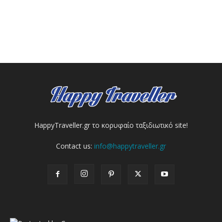
HappyTraveller.gr το κορυφαίο ταξιδιωτικό site!
Contact us:
info@happytraveller.gr