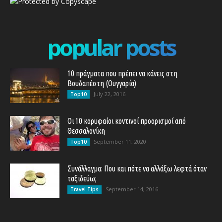
popular posts
10 πράγματα που πρέπει να κάνεις στη
Βουδαπέστη (Ουγγαρία)
July 22, 2016
Top10
Οι 10 κορυφαίοι κοντινοί προορισμοί από
Θεσσαλονίκη
September 11, 2020
Top10
Συνάλλαγμα: Που και πότε να αλλάξω λεφτά όταν
ταξιδεύω;
September 14, 2016
Travel Tips