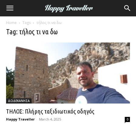
Home
Tags
τήλος τι να δω
Tag: τήλος τι να δω
ΔΩΔΕΚΑΝΗΣΑ
ΤΗΛΟΣ: Πλήρης ταξιδιωτικός οδηγός
Happy Traveller
-
March 4, 2025
0