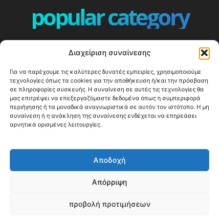
popular category
ΕΠΕΙΣΟΔΙΑ - EPISODES
401
Διαχείριση συναίνεσης
ΕΛΛΑΔΑ - GREECE
360
Για να παρέχουμε τις καλύτερες δυνατές εμπειρίες, χρησιμοποιούμε
ΕΥΡΩΠΗ
332
τεχνολογίες όπως τα cookies για την αποθήκευση ή/και την πρόσβαση
ΚΟΣΜΟΣ - WORLD
328
σε πληροφορίες συσκευής. Η συναίνεση σε αυτές τις τεχνολογίες θα
μας επιτρέψει να επεξεργαζόμαστε δεδομένα όπως η συμπεριφορά
Top10
303
περιήγησης ή τα μοναδικά αναγνωριστικά σε αυτόν τον ιστότοπο. Η μη
συναίνεση ή η ανάκληση της συναίνεσης ενδέχεται να επηρεάσει
Cool spots
293
αρνητικά ορισμένες λειτουργίες.
Press Release
250
ΝΗΣΙΑ
246
Αποδοχή
ΤΑΞΙΔΙΩΤΙΚΟΙ ΟΔΗΓΟΙ
215
Απόρριψη
προβολή προτιμήσεων
© Happy Traveller 2014-2025