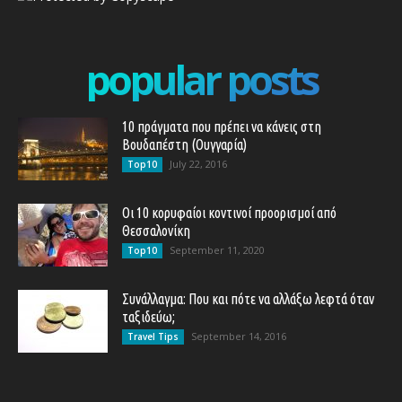
popular posts
10 πράγματα που πρέπει να κάνεις στη
Βουδαπέστη (Ουγγαρία)
July 22, 2016
Top10
Οι 10 κορυφαίοι κοντινοί προορισμοί από
Θεσσαλονίκη
September 11, 2020
Top10
Συνάλλαγμα: Που και πότε να αλλάξω λεφτά όταν
ταξιδεύω;
September 14, 2016
Travel Tips