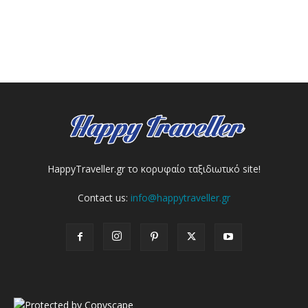
HappyTraveller.gr το κορυφαίο ταξιδιωτικό site!
Contact us:
info@happytraveller.gr