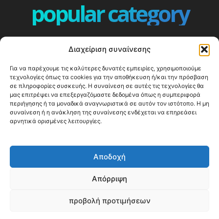
popular category
ΕΠΕΙΣΟΔΙΑ - EPISODES
401
Διαχείριση συναίνεσης
ΕΛΛΑΔΑ - GREECE
359
Για να παρέχουμε τις καλύτερες δυνατές εμπειρίες, χρησιμοποιούμε
ΕΥΡΩΠΗ
332
τεχνολογίες όπως τα cookies για την αποθήκευση ή/και την πρόσβαση
ΚΟΣΜΟΣ - WORLD
328
σε πληροφορίες συσκευής. Η συναίνεση σε αυτές τις τεχνολογίες θα
μας επιτρέψει να επεξεργαζόμαστε δεδομένα όπως η συμπεριφορά
Top10
303
περιήγησης ή τα μοναδικά αναγνωριστικά σε αυτόν τον ιστότοπο. Η μη
συναίνεση ή η ανάκληση της συναίνεσης ενδέχεται να επηρεάσει
Cool spots
293
αρνητικά ορισμένες λειτουργίες.
Press Release
250
ΝΗΣΙΑ
243
Αποδοχή
ΤΑΞΙΔΙΩΤΙΚΟΙ ΟΔΗΓΟΙ
215
Απόρριψη
προβολή προτιμήσεων
© Happy Traveller 2014-2025
WP2Social Auto Publish
Powered By :
XYZScripts.com