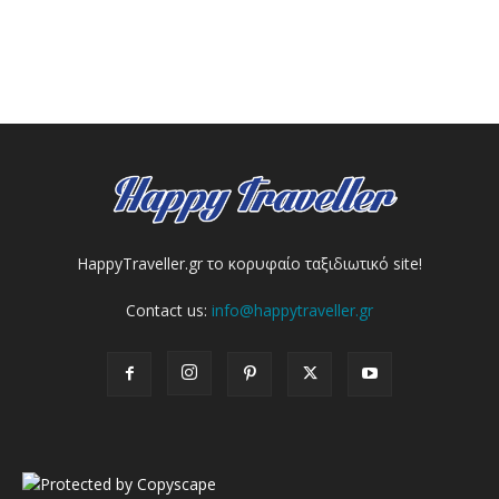
HappyTraveller.gr το κορυφαίο ταξιδιωτικό site!
Contact us:
info@happytraveller.gr