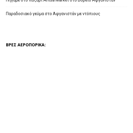
Πήγαμε στο παζάρι Ahtsa Market στο Βόρειο Αφγανιστάν
Παραδοσιακό γεύμα στο Αφγανιστάν με ντόπιους
ΒΡΕΣ ΑΕΡΟΠΟΡΙΚΑ: