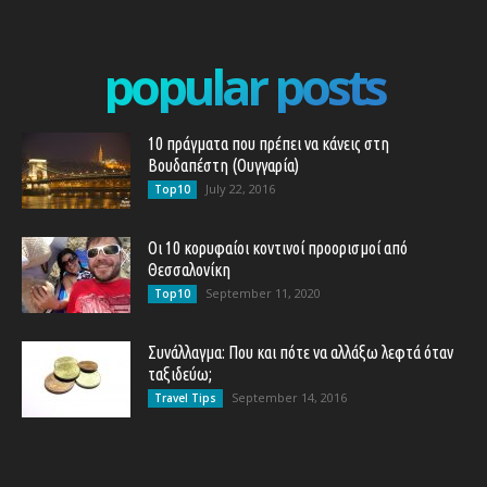
popular posts
10 πράγματα που πρέπει να κάνεις στη
Βουδαπέστη (Ουγγαρία)
July 22, 2016
Top10
Οι 10 κορυφαίοι κοντινοί προορισμοί από
Θεσσαλονίκη
September 11, 2020
Top10
Συνάλλαγμα: Που και πότε να αλλάξω λεφτά όταν
ταξιδεύω;
September 14, 2016
Travel Tips