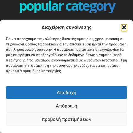
popular category
ΕΠΕΙΣΟΔΙΑ - EPISODES
401
Διαχείριση συναίνεσης
ΕΛΛΑΔΑ - GREECE
360
Για να παρέχουμε τις καλύτερες δυνατές εμπειρίες, χρησιμοποιούμε
ΕΥΡΩΠΗ
332
τεχνολογίες όπως τα cookies για την αποθήκευση ή/και την πρόσβαση
ΚΟΣΜΟΣ - WORLD
328
σε πληροφορίες συσκευής. Η συναίνεση σε αυτές τις τεχνολογίες θα
μας επιτρέψει να επεξεργαζόμαστε δεδομένα όπως η συμπεριφορά
Top10
303
περιήγησης ή τα μοναδικά αναγνωριστικά σε αυτόν τον ιστότοπο. Η μη
συναίνεση ή η ανάκληση της συναίνεσης ενδέχεται να επηρεάσει
Cool spots
293
αρνητικά ορισμένες λειτουργίες.
Press Release
250
ΝΗΣΙΑ
245
Αποδοχή
ΤΑΞΙΔΙΩΤΙΚΟΙ ΟΔΗΓΟΙ
215
Απόρριψη
προβολή προτιμήσεων
© Happy Traveller 2014-2025
WP2Social Auto Publish
Powered By :
XYZScripts.com