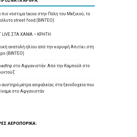
ΠΡΟΣΦΑΤΑ ΑΡΘΡΑ:
 πιο νόστιμα tacos στην Πόλη του Μεξικού, το
όλυτο street food (ΒΙΝΤΕΟ)
T LIVE ΣΤΑ ΧΑΝΙΑ – ΚΡΗΤΗ
ική ανατολή ηλίου από την κορυφή Απιτίκι στη
έρο (ΒΙΝΤΕΟ)
adtrip στο Αφγανιστάν: Από την Καμπούλ στο
ουντούζ
α αυστηρά μέτρα ασφαλείας στα ξενοδοχεία που
είναμε στο Αφγανιστάν
ΡΕΣ ΑΕΡΟΠΟΡΙΚΑ: