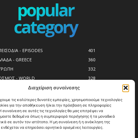
popular
category
ΠΕΙΣΟΔΙΑ - EPISODES
401
ΛΛΑΔΑ - GREECE
360
ΥΡΩΠΗ
332
ΟΣΜΟΣ - WORLD
328
op10
303
Διαχείριση συναίνεσης
ol spots
293
χουμε τις καλύτερες δυνατές εμπειρίες, χρησιμοποιούμε τεχνολογίες
okies για την αποθήκευση ή/και την πρόσβαση σε πληροφορίες
ess Release
250
 συναίνεση σε αυτές τις τεχνολογίες θα μας επιτρέψει να
ΗΣΙΑ
246
μαστε δεδομένα όπως η συμπεριφορά περιήγησης ή τα μοναδικά
ικά σε αυτόν τον ιστότοπο. Η μη συναίνεση ή η ανάκληση της
ΑΞΙΔΙΩΤΙΚΟΙ ΟΔΗΓΟΙ
215
 ενδέχεται να επηρεάσει αρνητικά ορισμένες λειτουργίες.