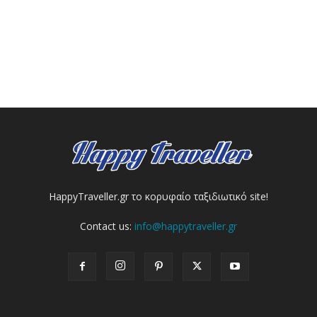
HappyTraveller.gr το κορυφαίο ταξιδιωτικό site!
Contact us:
info@happytraveller.gr