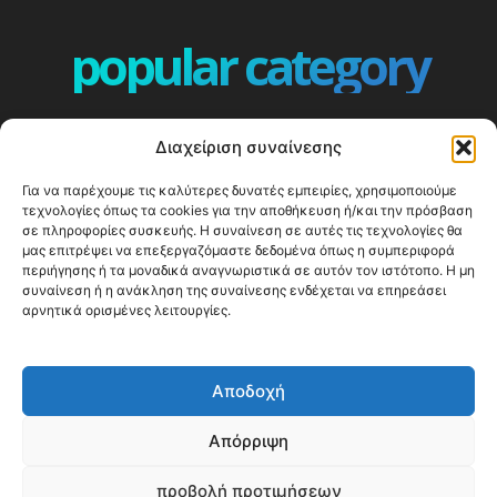
popular category
ΕΠΕΙΣΟΔΙΑ - EPISODES
401
Διαχείριση συναίνεσης
ΕΛΛΑΔΑ - GREECE
360
Για να παρέχουμε τις καλύτερες δυνατές εμπειρίες, χρησιμοποιούμε
ΕΥΡΩΠΗ
332
τεχνολογίες όπως τα cookies για την αποθήκευση ή/και την πρόσβαση
ΚΟΣΜΟΣ - WORLD
328
σε πληροφορίες συσκευής. Η συναίνεση σε αυτές τις τεχνολογίες θα
μας επιτρέψει να επεξεργαζόμαστε δεδομένα όπως η συμπεριφορά
Top10
303
περιήγησης ή τα μοναδικά αναγνωριστικά σε αυτόν τον ιστότοπο. Η μη
συναίνεση ή η ανάκληση της συναίνεσης ενδέχεται να επηρεάσει
Cool spots
293
αρνητικά ορισμένες λειτουργίες.
Press Release
250
ΝΗΣΙΑ
246
Αποδοχή
ΤΑΞΙΔΙΩΤΙΚΟΙ ΟΔΗΓΟΙ
215
Απόρριψη
προβολή προτιμήσεων
© Happy Traveller 2014-2025