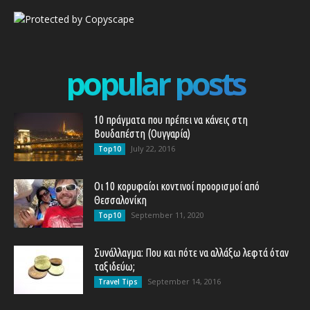
popular posts
10 πράγματα που πρέπει να κάνεις στη
Βουδαπέστη (Ουγγαρία)
July 22, 2016
Top10
Οι 10 κορυφαίοι κοντινοί προορισμοί από
Θεσσαλονίκη
September 11, 2020
Top10
Συνάλλαγμα: Που και πότε να αλλάξω λεφτά όταν
ταξιδεύω;
September 14, 2016
Travel Tips