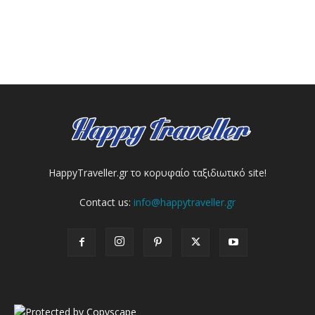
HappyTraveller.gr το κορυφαίο ταξιδιωτικό site!
Contact us:
info@happytraveller.gr