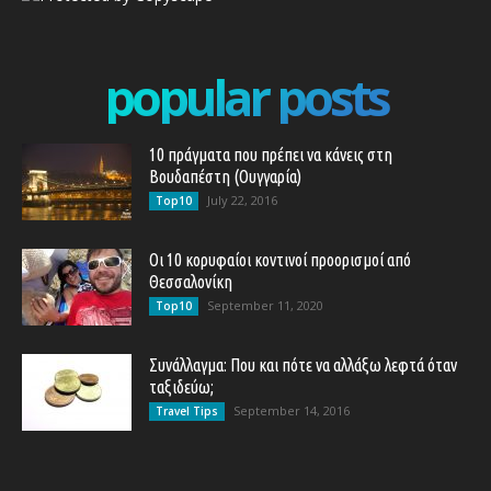
popular posts
10 πράγματα που πρέπει να κάνεις στη
Βουδαπέστη (Ουγγαρία)
July 22, 2016
Top10
Οι 10 κορυφαίοι κοντινοί προορισμοί από
Θεσσαλονίκη
September 11, 2020
Top10
Συνάλλαγμα: Που και πότε να αλλάξω λεφτά όταν
ταξιδεύω;
September 14, 2016
Travel Tips