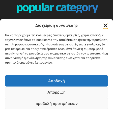
popular category
ΕΠΕΙΣΟΔΙΑ - EPISODES
401
Διαχείριση συναίνεσης
ΕΛΛΑΔΑ - GREECE
360
Για να παρέχουμε τις καλύτερες δυνατές εμπειρίες, χρησιμοποιούμε
ΕΥΡΩΠΗ
332
τεχνολογίες όπως τα cookies για την αποθήκευση ή/και την πρόσβαση
ΚΟΣΜΟΣ - WORLD
328
σε πληροφορίες συσκευής. Η συναίνεση σε αυτές τις τεχνολογίες θα
μας επιτρέψει να επεξεργαζόμαστε δεδομένα όπως η συμπεριφορά
Top10
303
περιήγησης ή τα μοναδικά αναγνωριστικά σε αυτόν τον ιστότοπο. Η μη
συναίνεση ή η ανάκληση της συναίνεσης ενδέχεται να επηρεάσει
Cool spots
293
αρνητικά ορισμένες λειτουργίες.
Press Release
250
ΝΗΣΙΑ
243
Αποδοχή
ΤΑΞΙΔΙΩΤΙΚΟΙ ΟΔΗΓΟΙ
215
Απόρριψη
προβολή προτιμήσεων
© Happy Traveller 2014-2025
WP2Social Auto Publish
Powered By :
XYZScripts.com