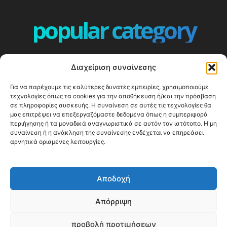
popular category
ΕΠΕΙΣΟΔΙΑ - EPISODES
401
Διαχείριση συναίνεσης
ΕΛΛΑΔΑ - GREECE
360
Για να παρέχουμε τις καλύτερες δυνατές εμπειρίες, χρησιμοποιούμε
ΕΥΡΩΠΗ
332
τεχνολογίες όπως τα cookies για την αποθήκευση ή/και την πρόσβαση
ΚΟΣΜΟΣ - WORLD
328
σε πληροφορίες συσκευής. Η συναίνεση σε αυτές τις τεχνολογίες θα
μας επιτρέψει να επεξεργαζόμαστε δεδομένα όπως η συμπεριφορά
Top10
303
περιήγησης ή τα μοναδικά αναγνωριστικά σε αυτόν τον ιστότοπο. Η μη
συναίνεση ή η ανάκληση της συναίνεσης ενδέχεται να επηρεάσει
Cool spots
293
αρνητικά ορισμένες λειτουργίες.
Press Release
250
ΝΗΣΙΑ
246
Αποδοχή
ΤΑΞΙΔΙΩΤΙΚΟΙ ΟΔΗΓΟΙ
215
Απόρριψη
προβολή προτιμήσεων
© Happy Traveller 2014-2025