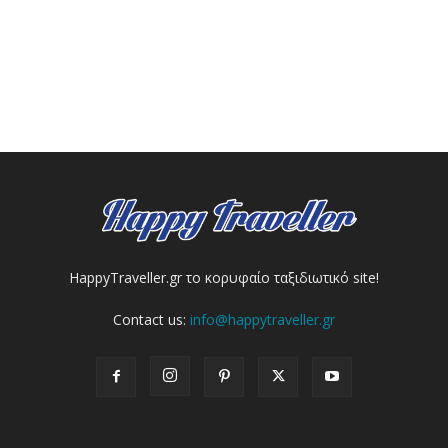
HappyTraveller.gr το κορυφαίο ταξιδιωτικό site!
Contact us:
info@happytraveller.gr