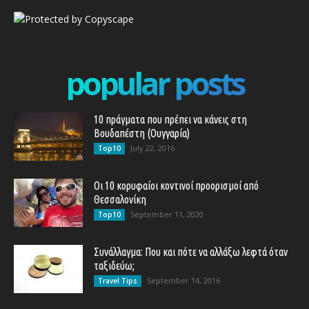
popular posts
10 πράγματα που πρέπει να κάνεις στη
Βουδαπέστη (Ουγγαρία)
July 22, 2016
Top10
Οι 10 κορυφαίοι κοντινοί προορισμοί από
Θεσσαλονίκη
September 11, 2020
Top10
Συνάλλαγμα: Που και πότε να αλλάξω λεφτά όταν
ταξιδεύω;
September 14, 2016
Travel Tips