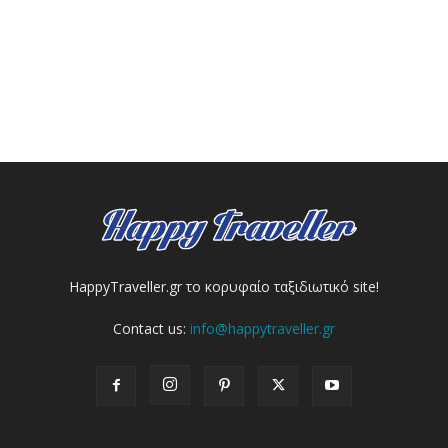
HappyTraveller.gr το κορυφαίο ταξιδιωτικό site!
Contact us:
info@happytraveller.gr