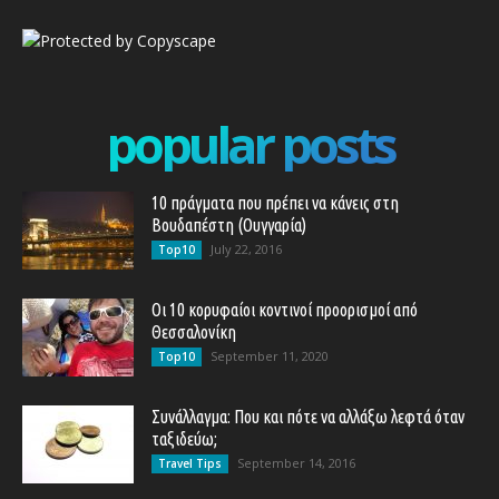
popular posts
10 πράγματα που πρέπει να κάνεις στη
Βουδαπέστη (Ουγγαρία)
July 22, 2016
Top10
Οι 10 κορυφαίοι κοντινοί προορισμοί από
Θεσσαλονίκη
September 11, 2020
Top10
Συνάλλαγμα: Που και πότε να αλλάξω λεφτά όταν
ταξιδεύω;
September 14, 2016
Travel Tips