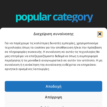
popular category
ΕΠΕΙΣΟΔΙΑ - EPISODES
401
Διαχείριση συναίνεσης
ΕΛΛΑΔΑ - GREECE
360
Για να παρέχουμε τις καλύτερες δυνατές εμπειρίες, χρησιμοποιούμε
ΕΥΡΩΠΗ
332
τεχνολογίες όπως τα cookies για την αποθήκευση ή/και την πρόσβαση
ΚΟΣΜΟΣ - WORLD
328
σε πληροφορίες συσκευής. Η συναίνεση σε αυτές τις τεχνολογίες θα
μας επιτρέψει να επεξεργαζόμαστε δεδομένα όπως η συμπεριφορά
Top10
304
περιήγησης ή τα μοναδικά αναγνωριστικά σε αυτόν τον ιστότοπο. Η μη
συναίνεση ή η ανάκληση της συναίνεσης ενδέχεται να επηρεάσει
Cool spots
294
αρνητικά ορισμένες λειτουργίες.
Press Release
250
ΝΗΣΙΑ
247
Αποδοχή
ΤΑΞΙΔΙΩΤΙΚΟΙ ΟΔΗΓΟΙ
215
Απόρριψη