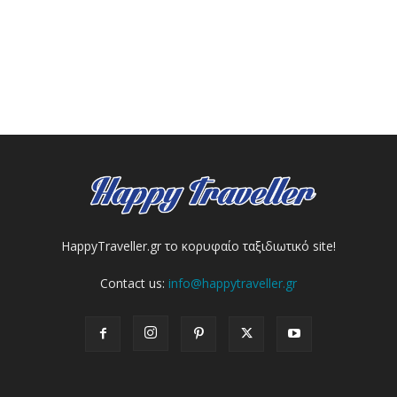
HappyTraveller.gr το κορυφαίο ταξιδιωτικό site!
Contact us:
info@happytraveller.gr