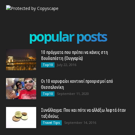
popular posts
10 πράγματα που πρέπει να κάνεις στη
Βουδαπέστη (Ουγγαρία)
July 22, 2016
Top10
Οι 10 κορυφαίοι κοντινοί προορισμοί από
Θεσσαλονίκη
September 11, 2020
Top10
Συνάλλαγμα: Που και πότε να αλλάξω λεφτά όταν
ταξιδεύω;
September 14, 2016
Travel Tips