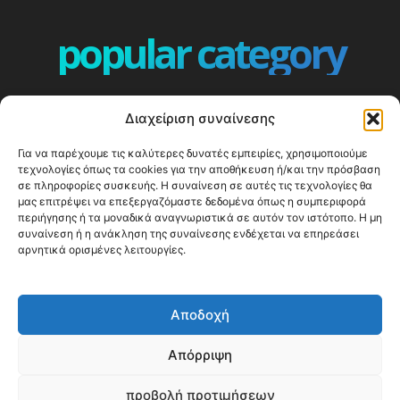
popular category
ΕΠΕΙΣΟΔΙΑ - EPISODES
401
Διαχείριση συναίνεσης
ΕΛΛΑΔΑ - GREECE
360
Για να παρέχουμε τις καλύτερες δυνατές εμπειρίες, χρησιμοποιούμε
ΕΥΡΩΠΗ
332
τεχνολογίες όπως τα cookies για την αποθήκευση ή/και την πρόσβαση
ΚΟΣΜΟΣ - WORLD
328
σε πληροφορίες συσκευής. Η συναίνεση σε αυτές τις τεχνολογίες θα
μας επιτρέψει να επεξεργαζόμαστε δεδομένα όπως η συμπεριφορά
Top10
303
περιήγησης ή τα μοναδικά αναγνωριστικά σε αυτόν τον ιστότοπο. Η μη
συναίνεση ή η ανάκληση της συναίνεσης ενδέχεται να επηρεάσει
Cool spots
294
αρνητικά ορισμένες λειτουργίες.
Press Release
250
ΝΗΣΙΑ
247
Αποδοχή
ΤΑΞΙΔΙΩΤΙΚΟΙ ΟΔΗΓΟΙ
215
Απόρριψη
προβολή προτιμήσεων
© Happy Traveller 2014-2025