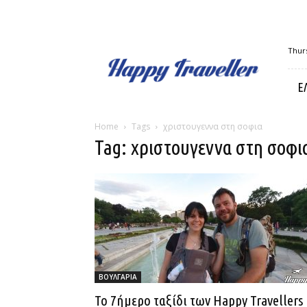
Happy
Thurs
Traveller
Ε
Home
Tags
χριστουγεννα στη σοφια
Tag: χριστουγεννα στη σοφι
ΒΟΥΛΓΑΡΙΑ
Το 7ήμερο ταξίδι των Happy Travellers