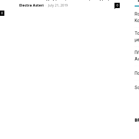
Electra Asteri
-
July 21, 2019
0
0
Ro
Κ
Τ
μ
Πή
Α
Π
So
Β