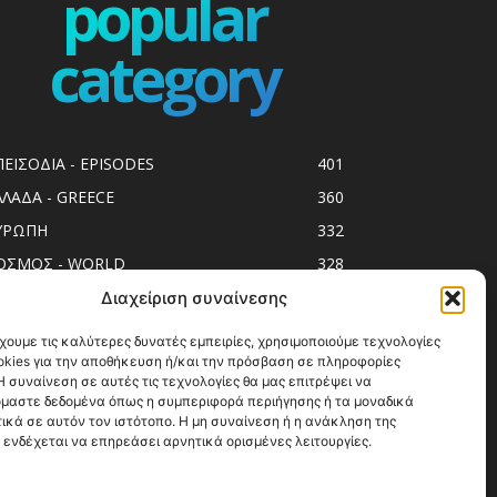
popular
category
ΠΕΙΣΟΔΙΑ - EPISODES
401
ΛΛΑΔΑ - GREECE
360
ΥΡΩΠΗ
332
ΟΣΜΟΣ - WORLD
328
op10
303
Διαχείριση συναίνεσης
ol spots
293
χουμε τις καλύτερες δυνατές εμπειρίες, χρησιμοποιούμε τεχνολογίες
okies για την αποθήκευση ή/και την πρόσβαση σε πληροφορίες
ess Release
250
 συναίνεση σε αυτές τις τεχνολογίες θα μας επιτρέψει να
ΗΣΙΑ
244
μαστε δεδομένα όπως η συμπεριφορά περιήγησης ή τα μοναδικά
ικά σε αυτόν τον ιστότοπο. Η μη συναίνεση ή η ανάκληση της
ΑΞΙΔΙΩΤΙΚΟΙ ΟΔΗΓΟΙ
215
 ενδέχεται να επηρεάσει αρνητικά ορισμένες λειτουργίες.