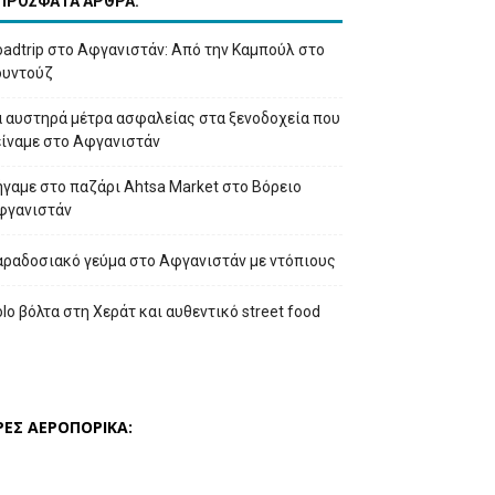
ΠΡΟΣΦΑΤΑ ΑΡΘΡΑ:
adtrip στο Αφγανιστάν: Από την Καμπούλ στο
ουντούζ
α αυστηρά μέτρα ασφαλείας στα ξενοδοχεία που
είναμε στο Αφγανιστάν
γαμε στο παζάρι Ahtsa Market στο Βόρειο
φγανιστάν
αραδοσιακό γεύμα στο Αφγανιστάν με ντόπιους
lo βόλτα στη Χεράτ και αυθεντικό street food
ΡΕΣ ΑΕΡΟΠΟΡΙΚΑ: