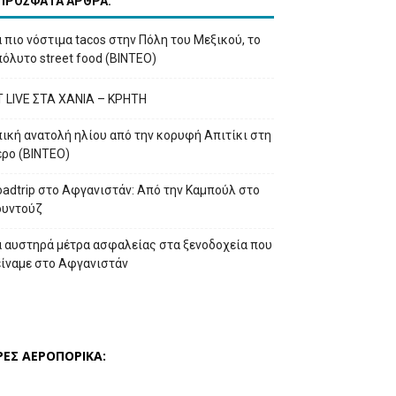
ΠΡΟΣΦΑΤΑ ΑΡΘΡΑ:
 πιο νόστιμα tacos στην Πόλη του Μεξικού, το
όλυτο street food (ΒΙΝΤΕΟ)
T LIVE ΣΤΑ ΧΑΝΙΑ – ΚΡΗΤΗ
ική ανατολή ηλίου από την κορυφή Απιτίκι στη
έρο (ΒΙΝΤΕΟ)
adtrip στο Αφγανιστάν: Από την Καμπούλ στο
ουντούζ
α αυστηρά μέτρα ασφαλείας στα ξενοδοχεία που
είναμε στο Αφγανιστάν
ΡΕΣ ΑΕΡΟΠΟΡΙΚΑ: