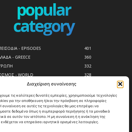
popular
category
ΠΕΙΣΟΔΙΑ - EPISODES
401
ΛΛΑΔΑ - GREECE
360
ΥΡΩΠΗ
332
ΟΣΜΟΣ - WORLD
328
op10
303
Διαχείριση συναίνεσης
ol spots
293
χουμε τις καλύτερες δυνατές εμπειρίες, χρησιμοποιούμε τεχνολογίες
okies για την αποθήκευση ή/και την πρόσβαση σε πληροφορίες
ess Release
250
 συναίνεση σε αυτές τις τεχνολογίες θα μας επιτρέψει να
ΗΣΙΑ
246
μαστε δεδομένα όπως η συμπεριφορά περιήγησης ή τα μοναδικά
ικά σε αυτόν τον ιστότοπο. Η μη συναίνεση ή η ανάκληση της
ΑΞΙΔΙΩΤΙΚΟΙ ΟΔΗΓΟΙ
215
 ενδέχεται να επηρεάσει αρνητικά ορισμένες λειτουργίες.