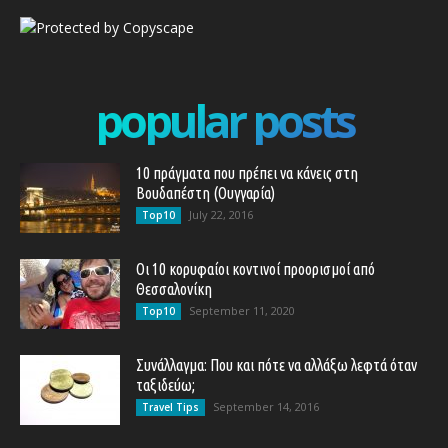
popular posts
10 πράγματα που πρέπει να κάνεις στη
Βουδαπέστη (Ουγγαρία)
July 22, 2016
Top10
Οι 10 κορυφαίοι κοντινοί προορισμοί από
Θεσσαλονίκη
September 11, 2020
Top10
Συνάλλαγμα: Που και πότε να αλλάξω λεφτά όταν
ταξιδεύω;
September 14, 2016
Travel Tips