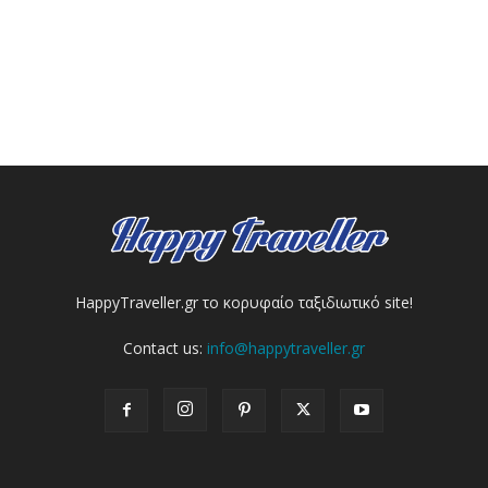
HappyTraveller.gr το κορυφαίο ταξιδιωτικό site!
Contact us:
info@happytraveller.gr