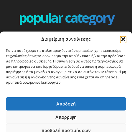
popular category
ΕΠΕΙΣΟΔΙΑ - EPISODES
401
Διαχείριση συναίνεσης
ΕΛΛΑΔΑ - GREECE
360
Για να παρέχουμε τις καλύτερες δυνατές εμπειρίες, χρησιμοποιούμε
ΕΥΡΩΠΗ
332
τεχνολογίες όπως τα cookies για την αποθήκευση ή/και την πρόσβαση
ΚΟΣΜΟΣ - WORLD
328
σε πληροφορίες συσκευής. Η συναίνεση σε αυτές τις τεχνολογίες θα
μας επιτρέψει να επεξεργαζόμαστε δεδομένα όπως η συμπεριφορά
Top10
303
περιήγησης ή τα μοναδικά αναγνωριστικά σε αυτόν τον ιστότοπο. Η μη
συναίνεση ή η ανάκληση της συναίνεσης ενδέχεται να επηρεάσει
Cool spots
294
αρνητικά ορισμένες λειτουργίες.
Press Release
250
ΝΗΣΙΑ
247
Αποδοχή
ΤΑΞΙΔΙΩΤΙΚΟΙ ΟΔΗΓΟΙ
215
Απόρριψη
προβολή προτιμήσεων
© Happy Traveller 2014-2025