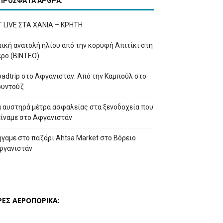
ΠΡΟΣΦΑΤΑ ΑΡΘΡΑ:
T LIVE ΣΤΑ ΧΑΝΙΑ – ΚΡΗΤΗ
ική ανατολή ηλίου από την κορυφή Απιτίκι στη
έρο (ΒΙΝΤΕΟ)
adtrip στο Αφγανιστάν: Από την Καμπούλ στο
ουντούζ
α αυστηρά μέτρα ασφαλείας στα ξενοδοχεία που
είναμε στο Αφγανιστάν
γαμε στο παζάρι Ahtsa Market στο Βόρειο
φγανιστάν
ΡΕΣ ΑΕΡΟΠΟΡΙΚΑ: