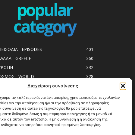
popular
category
ΠΕΙΣΟΔΙΑ - EPISODES
401
ΛΛΑΔΑ - GREECE
360
ΥΡΩΠΗ
332
ΟΣΜΟΣ - WORLD
328
op10
303
Διαχείριση συναίνεσης
ol spots
293
χουμε τις καλύτερες δυνατές εμπειρίες, χρησιμοποιούμε τεχνολογίες
okies για την αποθήκευση ή/και την πρόσβαση σε πληροφορίες
ess Release
250
 συναίνεση σε αυτές τις τεχνολογίες θα μας επιτρέψει να
ΗΣΙΑ
246
μαστε δεδομένα όπως η συμπεριφορά περιήγησης ή τα μοναδικά
ικά σε αυτόν τον ιστότοπο. Η μη συναίνεση ή η ανάκληση της
ΑΞΙΔΙΩΤΙΚΟΙ ΟΔΗΓΟΙ
215
 ενδέχεται να επηρεάσει αρνητικά ορισμένες λειτουργίες.