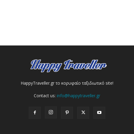
HappyTraveller.gr το κορυφαίο ταξιδιωτικό site!
Contact us:
info@happytraveller.gr