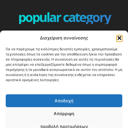
popular category
ΕΠΕΙΣΟΔΙΑ - EPISODES
401
Διαχείριση συναίνεσης
ΕΛΛΑΔΑ - GREECE
360
Για να παρέχουμε τις καλύτερες δυνατές εμπειρίες, χρησιμοποιούμε
ΕΥΡΩΠΗ
332
τεχνολογίες όπως τα cookies για την αποθήκευση ή/και την πρόσβαση
ΚΟΣΜΟΣ - WORLD
328
σε πληροφορίες συσκευής. Η συναίνεση σε αυτές τις τεχνολογίες θα
μας επιτρέψει να επεξεργαζόμαστε δεδομένα όπως η συμπεριφορά
Top10
303
περιήγησης ή τα μοναδικά αναγνωριστικά σε αυτόν τον ιστότοπο. Η μη
συναίνεση ή η ανάκληση της συναίνεσης ενδέχεται να επηρεάσει
Cool spots
293
αρνητικά ορισμένες λειτουργίες.
Press Release
250
ΝΗΣΙΑ
246
Αποδοχή
ΤΑΞΙΔΙΩΤΙΚΟΙ ΟΔΗΓΟΙ
215
Απόρριψη
προβολή προτιμήσεων
© Happy Traveller 2014-2025