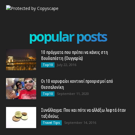
popular posts
10 πράγματα που πρέπει να κάνεις στη
Βουδαπέστη (Ουγγαρία)
July 22, 2016
Top10
Οι 10 κορυφαίοι κοντινοί προορισμοί από
Θεσσαλονίκη
September 11, 2020
Top10
Συνάλλαγμα: Που και πότε να αλλάξω λεφτά όταν
ταξιδεύω;
September 14, 2016
Travel Tips