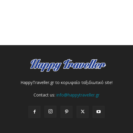
HappyTraveller.gr το κορυφαίο ταξιδιωτικό site!
Contact us:
info@happytraveller.gr