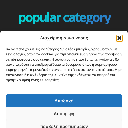
popular category
ΕΠΕΙΣΟΔΙΑ - EPISODES
401
Διαχείριση συναίνεσης
ΕΛΛΑΔΑ - GREECE
360
Για να παρέχουμε τις καλύτερες δυνατές εμπειρίες, χρησιμοποιούμε
ΕΥΡΩΠΗ
332
τεχνολογίες όπως τα cookies για την αποθήκευση ή/και την πρόσβαση
ΚΟΣΜΟΣ - WORLD
328
σε πληροφορίες συσκευής. Η συναίνεση σε αυτές τις τεχνολογίες θα
μας επιτρέψει να επεξεργαζόμαστε δεδομένα όπως η συμπεριφορά
Top10
303
περιήγησης ή τα μοναδικά αναγνωριστικά σε αυτόν τον ιστότοπο. Η μη
συναίνεση ή η ανάκληση της συναίνεσης ενδέχεται να επηρεάσει
Cool spots
293
αρνητικά ορισμένες λειτουργίες.
Press Release
250
ΝΗΣΙΑ
246
Αποδοχή
ΤΑΞΙΔΙΩΤΙΚΟΙ ΟΔΗΓΟΙ
215
Απόρριψη
προβολή προτιμήσεων
© Happy Traveller 2014-2025