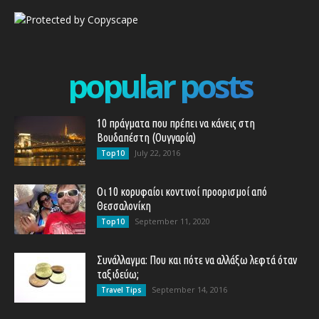
popular posts
10 πράγματα που πρέπει να κάνεις στη
Βουδαπέστη (Ουγγαρία)
July 22, 2016
Top10
Οι 10 κορυφαίοι κοντινοί προορισμοί από
Θεσσαλονίκη
September 11, 2020
Top10
Συνάλλαγμα: Που και πότε να αλλάξω λεφτά όταν
ταξιδεύω;
September 14, 2016
Travel Tips