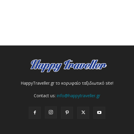
HappyTraveller.gr το κορυφαίο ταξιδιωτικό site!
Contact us:
info@happytraveller.gr