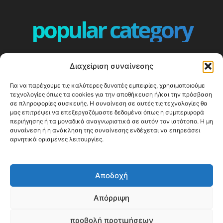
popular category
ΕΠΕΙΣΟΔΙΑ - EPISODES
401
Διαχείριση συναίνεσης
ΕΛΛΑΔΑ - GREECE
360
Για να παρέχουμε τις καλύτερες δυνατές εμπειρίες, χρησιμοποιούμε
ΕΥΡΩΠΗ
332
τεχνολογίες όπως τα cookies για την αποθήκευση ή/και την πρόσβαση
ΚΟΣΜΟΣ - WORLD
328
σε πληροφορίες συσκευής. Η συναίνεση σε αυτές τις τεχνολογίες θα
μας επιτρέψει να επεξεργαζόμαστε δεδομένα όπως η συμπεριφορά
Top10
303
περιήγησης ή τα μοναδικά αναγνωριστικά σε αυτόν τον ιστότοπο. Η μη
συναίνεση ή η ανάκληση της συναίνεσης ενδέχεται να επηρεάσει
Cool spots
294
αρνητικά ορισμένες λειτουργίες.
Press Release
250
ΝΗΣΙΑ
247
Αποδοχή
ΤΑΞΙΔΙΩΤΙΚΟΙ ΟΔΗΓΟΙ
215
Απόρριψη
προβολή προτιμήσεων
© Happy Traveller 2014-2025