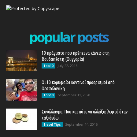
popular posts
10 πράγματα που πρέπει να κάνεις στη
Βουδαπέστη (Ουγγαρία)
July 22, 2016
Top10
Οι 10 κορυφαίοι κοντινοί προορισμοί από
Θεσσαλονίκη
September 11, 2020
Top10
Συνάλλαγμα: Που και πότε να αλλάξω λεφτά όταν
ταξιδεύω;
September 14, 2016
Travel Tips