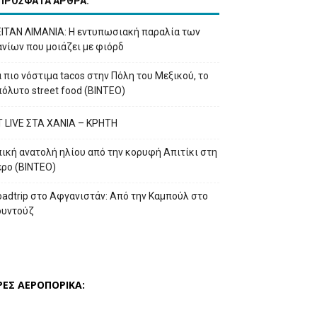
ΠΡΟΣΦΑΤΑ ΑΡΘΡΑ:
ΕΙΤΑΝ ΛΙΜΑΝΙΑ: Η εντυπωσιακή παραλία των
νίων που μοιάζει με φιόρδ
 πιο νόστιμα tacos στην Πόλη του Μεξικού, το
όλυτο street food (ΒΙΝΤΕΟ)
T LIVE ΣΤΑ ΧΑΝΙΑ – ΚΡΗΤΗ
ική ανατολή ηλίου από την κορυφή Απιτίκι στη
έρο (ΒΙΝΤΕΟ)
adtrip στο Αφγανιστάν: Από την Καμπούλ στο
ουντούζ
ΡΕΣ ΑΕΡΟΠΟΡΙΚΑ: