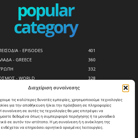
popular
category
ΠΕΙΣΟΔΙΑ - EPISODES
401
ΛΛΑΔΑ - GREECE
360
ΥΡΩΠΗ
332
ΟΣΜΟΣ - WORLD
328
op10
303
Διαχείριση συναίνεσης
ol spots
294
χουμε τις καλύτερες δυνατές εμπειρίες, χρησιμοποιούμε τεχνολογίες
okies για την αποθήκευση ή/και την πρόσβαση σε πληροφορίες
ess Release
250
 συναίνεση σε αυτές τις τεχνολογίες θα μας επιτρέψει να
ΗΣΙΑ
247
μαστε δεδομένα όπως η συμπεριφορά περιήγησης ή τα μοναδικά
ικά σε αυτόν τον ιστότοπο. Η μη συναίνεση ή η ανάκληση της
ΑΞΙΔΙΩΤΙΚΟΙ ΟΔΗΓΟΙ
215
 ενδέχεται να επηρεάσει αρνητικά ορισμένες λειτουργίες.