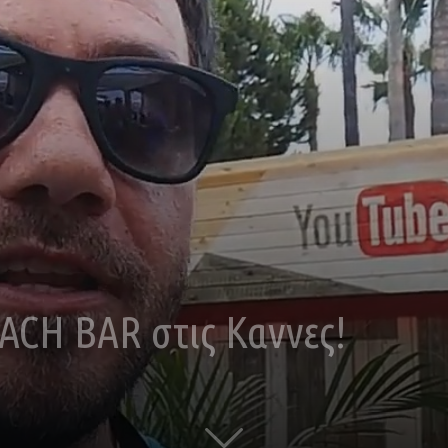
EACH BAR στις Καννες!