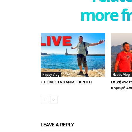
more f
Happy Vlog
Happy Vlog
HT LIVE ΣΤΑ ΧΑΝΙΑ – ΚΡΗΤΗ
Επική ανατο
κορυφή Απι
LEAVE A REPLY