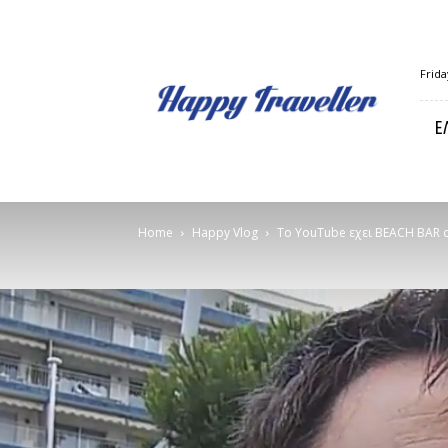
Happy
Frida
Traveller
Ε
Home
Happy Vlog
Το YouTube εχει BEACH BAR σ