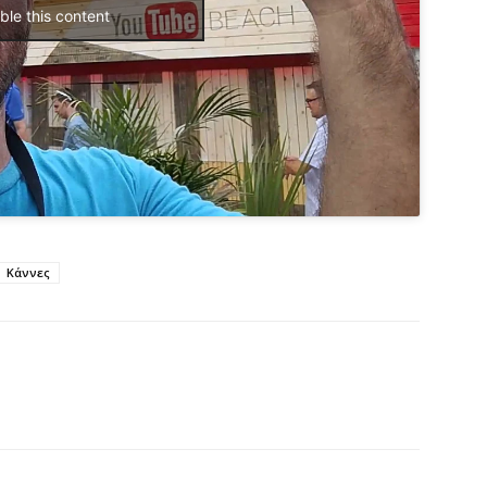
ble this content
Κάννες