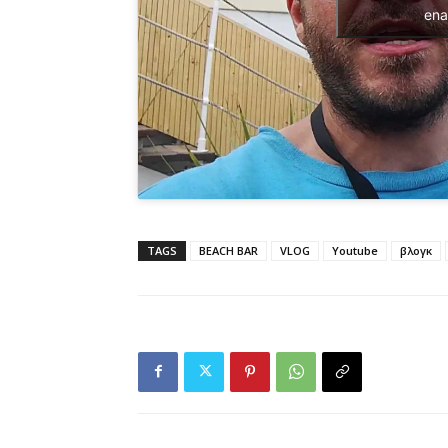
ena
TAGS
BEACH BAR
VLOG
Youtube
βλογκ