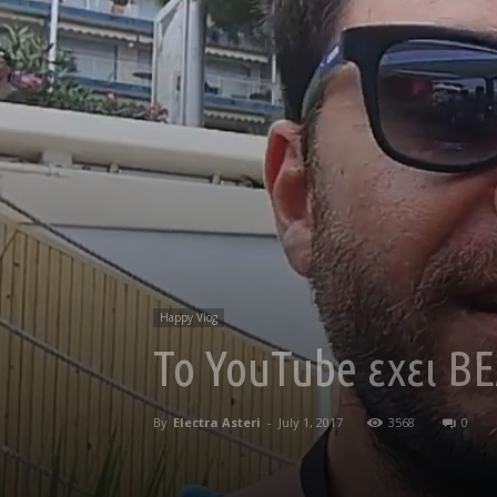
Happy Vlog
Το YouTube εχει B
By
Electra Asteri
-
July 1, 2017
3568
0