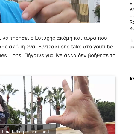
Επ
Λ
Ro
Κ
ί να τηρήσει ο Ευτύχης ακόμη και τώρα που
Τ
σε ακόμη ένα. Βιντεάκι one take στο youtube
μ
s Lions! Πήγαινε για live άλλα δεν βοήθησε το
Β
ept marketing cookies and