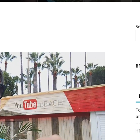
S
Β
Τα
απ
H