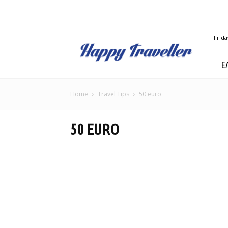
Happy
Frida
Traveller
Ε
Home
Travel Tips
50 euro
50 EURO