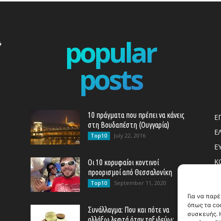
popular
posts
10 πράγματα που πρέπει να κάνεις
Ε
στη Βουδαπέστη (Ουγγαρία)
Ε
July 22, 2016
Top10
Ε
Κ
Οι 10 κορυφαίοι κοντινοί
προορισμοί από Θεσσαλονίκη
T
September 11, 2020
Top10
Co
Για να παρέ
όπως τα co
Pr
Συνάλλαγμα: Που και πότε να
συσκευής. Η
αλλάξω λεφτά όταν ταξιδεύω;
Ν