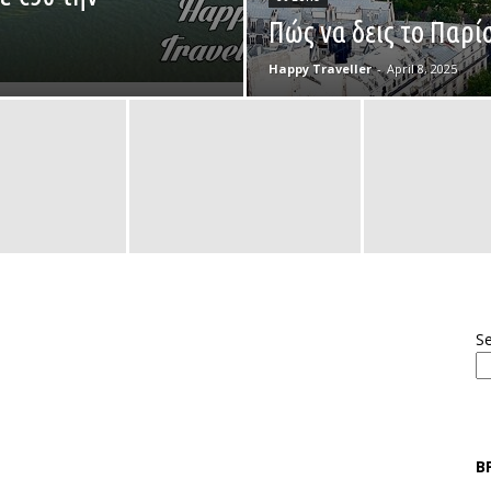
Πώς να δεις το Παρί
Happy Traveller
-
April 8, 2025
S
Β