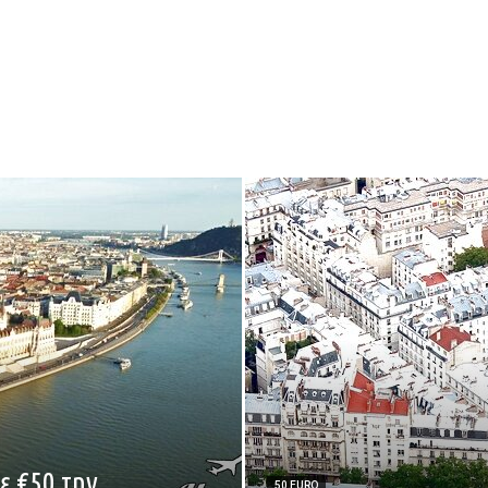
ε €50 την
50 EURO