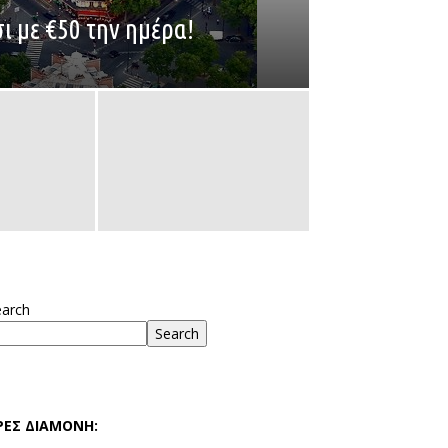
σι με €50 την ημέρα!
earch
Search
ΡΕΣ ΔΙΑΜΟΝΗ: