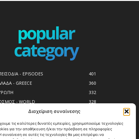
popular
category
ΠΕΙΣΟΔΙΑ - EPISODES
401
ΛΛΑΔΑ - GREECE
360
ΥΡΩΠΗ
332
ΟΣΜΟΣ - WORLD
328
op10
303
Διαχείριση συναίνεσης
ol spots
293
χουμε τις καλύτερες δυνατές εμπειρίες, χρησιμοποιούμε τεχνολογίες
okies για την αποθήκευση ή/και την πρόσβαση σε πληροφορίες
ess Release
250
 συναίνεση σε αυτές τις τεχνολογίες θα μας επιτρέψει να
ΗΣΙΑ
246