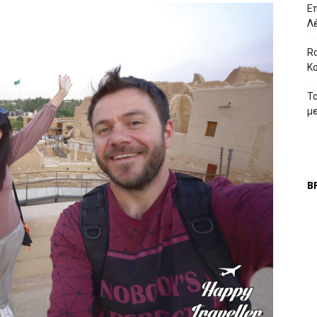
Επ
Λ
Ro
Κ
Τ
μ
Β