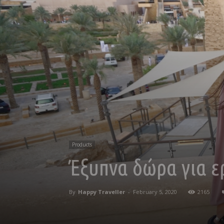
Products
Έξυπνα δώρα για ε
By
Happy Traveller
-
February 5, 2020
2165