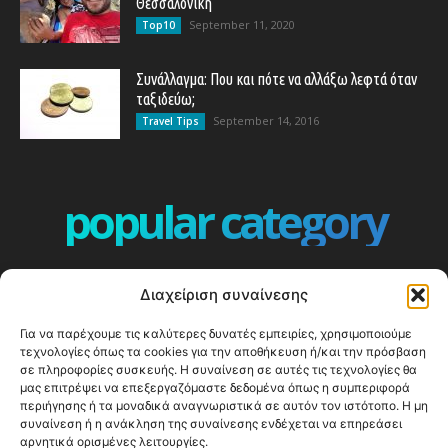
Θεσσαλονίκη
September 11, 2020
Top10
Συνάλλαγμα: Που και πότε να αλλάξω λεφτά όταν
ταξιδεύω;
September 14, 2016
Travel Tips
popular category
ΕΠΕΙΣΟΔΙΑ - EPISODES
401
Διαχείριση συναίνεσης
ΕΛΛΑΔΑ - GREECE
360
Για να παρέχουμε τις καλύτερες δυνατές εμπειρίες, χρησιμοποιούμε
ΕΥΡΩΠΗ
332
τεχνολογίες όπως τα cookies για την αποθήκευση ή/και την πρόσβαση
ΚΟΣΜΟΣ - WORLD
328
σε πληροφορίες συσκευής. Η συναίνεση σε αυτές τις τεχνολογίες θα
μας επιτρέψει να επεξεργαζόμαστε δεδομένα όπως η συμπεριφορά
Top10
303
περιήγησης ή τα μοναδικά αναγνωριστικά σε αυτόν τον ιστότοπο. Η μη
συναίνεση ή η ανάκληση της συναίνεσης ενδέχεται να επηρεάσει
Cool spots
293
αρνητικά ορισμένες λειτουργίες.