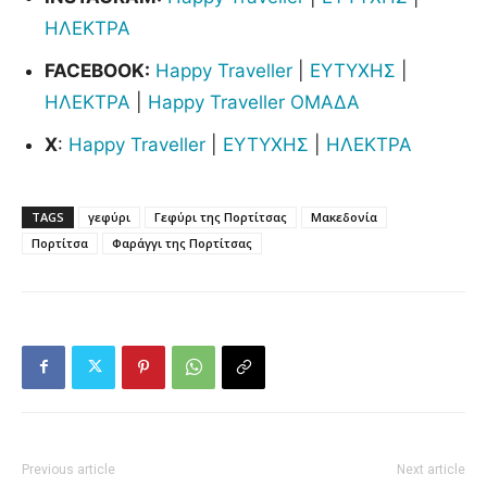
ΗΛΕΚΤΡΑ
FACEBOOK:
Happy Traveller
|
ΕΥΤΥΧΗΣ
|
ΗΛΕΚΤΡΑ
|
Happy Traveller ΟΜΑΔΑ
X
:
Happy Traveller
|
ΕΥΤΥΧΗΣ
|
ΗΛΕΚΤΡΑ
TAGS
γεφύρι
Γεφύρι της Πορτίτσας
Μακεδονία
Πορτίτσα
Φαράγγι της Πορτίτσας
Previous article
Next article