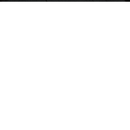
By
Electra Asteri
-
January 2, 2017
3540
0