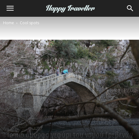
Home
Cool spots
Cool spots
Το πιο όμορφο γεφύρι του νομού Γρεβενών