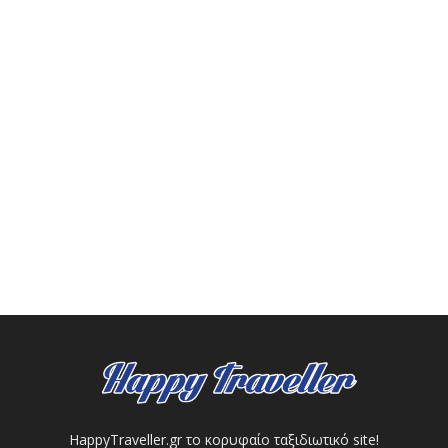
HappyTraveller.gr το κορυφαίο ταξιδιωτικό site!