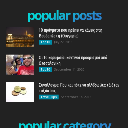
popular posts
10 πράγματα που πρέπει να κάνεις στη
Βουδαπέστη (Ουγγαρία)
July 22, 2016
Top10
Οι 10 κορυφαίοι κοντινοί προορισμοί από
Θεσσαλονίκη
September 11, 2020
Top10
Συνάλλαγμα: Που και πότε να αλλάξω λεφτά όταν
ταξιδεύω;
September 14, 2016
Travel Tips
popular category