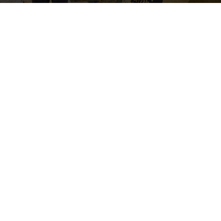
By
Happy Traveller
-
August 11, 2025
178
0