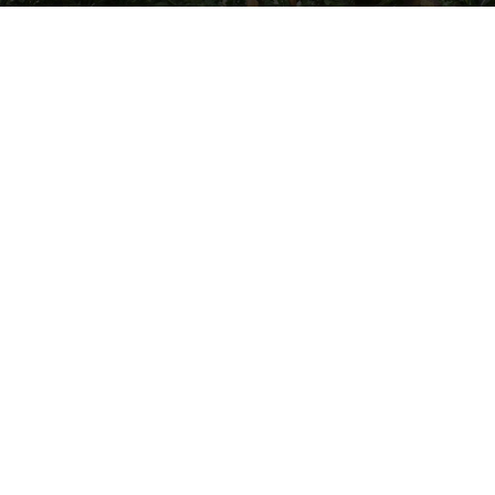
By
Electra Asteri
-
October 9, 2019
2631
0