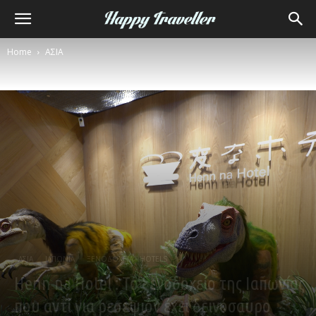
Home
ΑΣΙΑ
ΑΣΙΑ
ΙΑΠΩΝΙΑ
ΞΕΝΟΔΟΧΕΙΑ - HOTELS
Henn na Hotel : Το ξενοδοχείο της Ιαπωνίας
που αντί για ρεσεψιόν έχει δεινόσαυρο