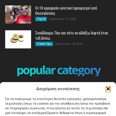
Οι 10 κορυφαίοι κοντινοί προορισμοί από
Θεσσαλονίκη
September 11, 2020
Top10
Συνάλλαγμα: Που και πότε να αλλάξω λεφτά όταν
ταξιδεύω;
September 14, 2016
Travel Tips
popular category
ΕΠΕΙΣΟΔΙΑ - EPISODES
401
Διαχείριση συναίνεσης
ΕΛΛΑΔΑ - GREECE
360
Για να παρέχουμε τις καλύτερες δυνατές εμπειρίες, χρησιμοποιούμε
ΕΥΡΩΠΗ
332
τεχνολογίες όπως τα cookies για την αποθήκευση ή/και την πρόσβαση
ΚΟΣΜΟΣ - WORLD
328
σε πληροφορίες συσκευής. Η συναίνεση σε αυτές τις τεχνολογίες θα
μας επιτρέψει να επεξεργαζόμαστε δεδομένα όπως η συμπεριφορά
Top10
303