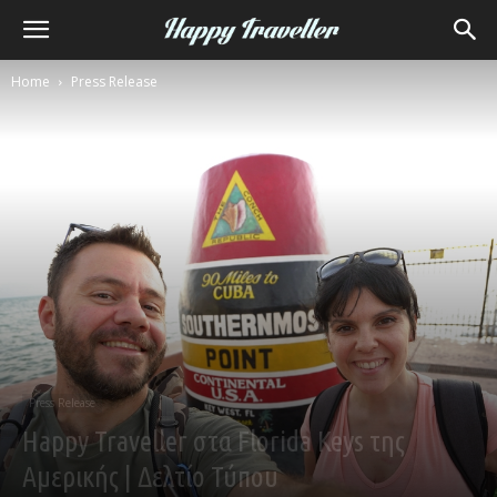
Home
Press Release
Press Release
Happy Traveller στα Florida Keys της
Αμερικής | Δελτίο Τύπου