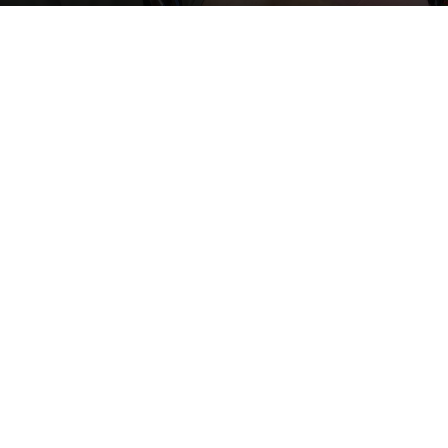
By
Happy Traveller
-
January 28, 2020
681
0