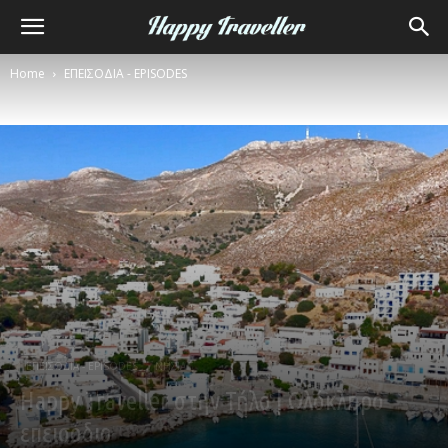
Home
ΕΠΕΙΣΟΔΙΑ - EPISODES
ΕΠΕΙΣΟΔΙΑ - EPISODES
ΝΗΣΙΑ
Happy Traveller στην Τήλο | Ολόκληρο
επεισόδιο