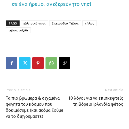
σε ένα ήρεμο, ανεξερεύνητο νησί
TAGS
ελληνικό νησί
Επεισόδιο Τήλος
τήλος
τήλος ταξίδι
Previous article
Next article
Τα πιο βρωμερά & σιχαμένα
10 λόγοι για να επισκεφτείς
φαγητά του κόσμου που
τη Βόρεια Ιρλανδία φέτος
δοκιμάσαμε (και ακόμα ζούμε
να το διηγούμαστε)