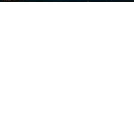
By
Happy Traveller
-
April 27, 2025
533
0