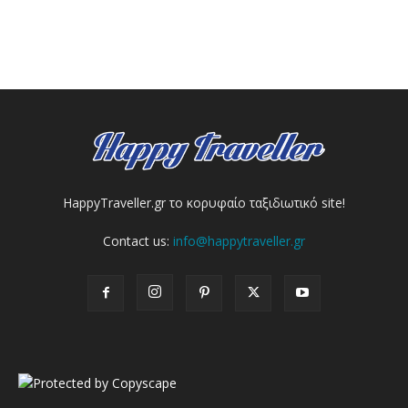
HappyTraveller.gr το κορυφαίο ταξιδιωτικό site!
Contact us:
info@happytraveller.gr