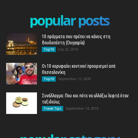
popular posts
10 πράγματα που πρέπει να κάνεις στη
Βουδαπέστη (Ουγγαρία)
July 22, 2016
Top10
Οι 10 κορυφαίοι κοντινοί προορισμοί από
Θεσσαλονίκη
September 11, 2020
Top10
Συνάλλαγμα: Που και πότε να αλλάξω λεφτά όταν
ταξιδεύω;
September 14, 2016
Travel Tips