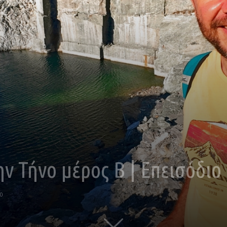
ην Τήνο μέρος Β | Επεισόδιο
0