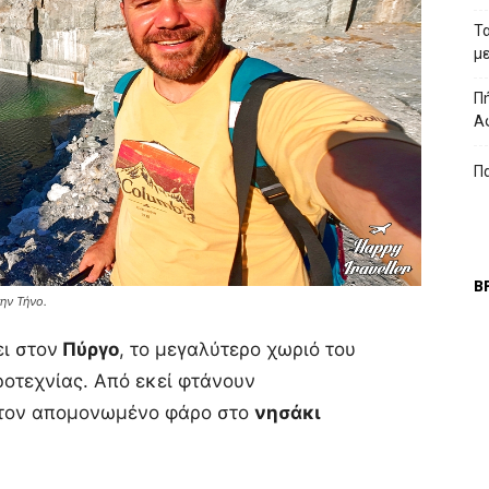
Τ
μ
Πή
Α
Π
Β
ην Τήνο.
ει στον
Πύργο
, το μεγαλύτερο χωριό του
οτεχνίας. Από εκεί φτάνουν
 τον απομονωμένο φάρο στο
νησάκι