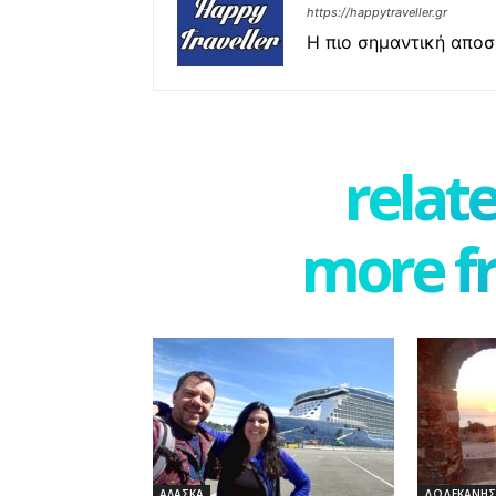
https://happytraveller.gr
Η πιο σημαντική αποσκ
relate
more f
ΑΛΑΣΚΑ
ΔΩΔΕΚΑΝΗΣ