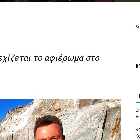
S
εχίζεται το αφιέρωμα στο
Β
Επ
Λ
Ro
Κ