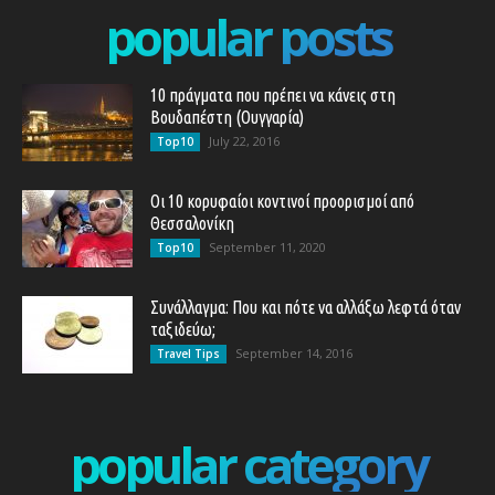
popular posts
10 πράγματα που πρέπει να κάνεις στη
Βουδαπέστη (Ουγγαρία)
July 22, 2016
Top10
Οι 10 κορυφαίοι κοντινοί προορισμοί από
Θεσσαλονίκη
September 11, 2020
Top10
Συνάλλαγμα: Που και πότε να αλλάξω λεφτά όταν
ταξιδεύω;
September 14, 2016
Travel Tips
popular category