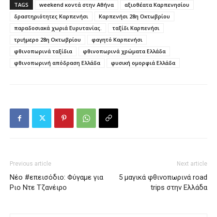
TAGS
weekend κοντά στην Αθήνα
αξιοθέατα Καρπενησίου
δραστηριότητες Καρπενήσι
Καρπενήσι 28η Οκτωβρίου
παραδοσιακά χωριά Ευρυτανίας.
ταξίδι Καρπενήσι
τριήμερο 28η Οκτωβρίου
φαγητό Καρπενήσι
φθινοπωρινά ταξίδια
φθινοπωρινά χρώματα Ελλάδα
φθινοπωρινή απόδραση Ελλάδα
φυσική ομορφιά Ελλάδα
Previous article
Next article
Νέο #επεισόδιο: Φύγαμε για
5 μαγικά φθινοπωρινά road
Ριο Ντε Τζανέιρο
trips στην Ελλάδα