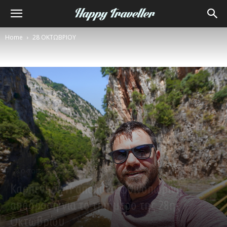
Home
28 ΟΚΤΩΒΡΙΟΥ
28 ΟΚΤΩΒΡΙΟΥ
ΣΤΕΡΕΑ ΕΛΛΑΔΑ
ΕΠΟΧΕΣ
ΦΘΙΝΟΠΩΡΟ
Καρπενήσι: Η απόλυτη φθινοπωρινή
απόδραση για το τριήμερο της 28ης
Οκτωβρίου