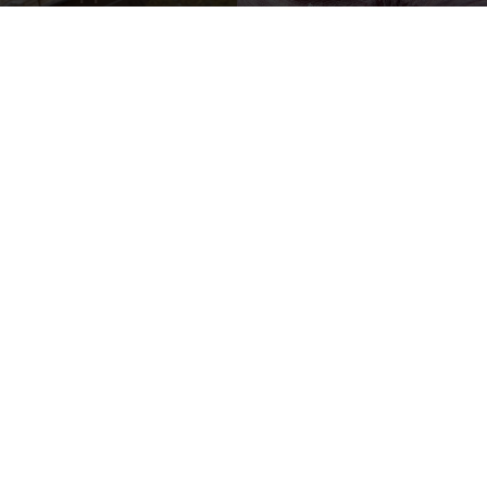
By
Happy Traveller
-
September 18, 2025
432
0