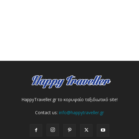
HappyTraveller.gr το κορυφαίο ταξιδιωτικό site!
Contact us:
info@happytraveller.gr