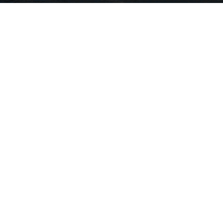
By
Electra Asteri
-
July 4, 2016
3263
0