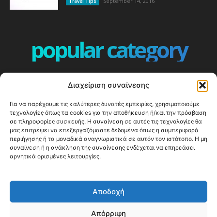
September 14, 2016
Travel Tips
popular category
ΕΠΕΙΣΟΔΙΑ - EPISODES
401
Διαχείριση συναίνεσης
ΕΛΛΑΔΑ - GREECE
360
Για να παρέχουμε τις καλύτερες δυνατές εμπειρίες, χρησιμοποιούμε
ΕΥΡΩΠΗ
332
τεχνολογίες όπως τα cookies για την αποθήκευση ή/και την πρόσβαση
ΚΟΣΜΟΣ - WORLD
328
σε πληροφορίες συσκευής. Η συναίνεση σε αυτές τις τεχνολογίες θα
μας επιτρέψει να επεξεργαζόμαστε δεδομένα όπως η συμπεριφορά
Top10
303
περιήγησης ή τα μοναδικά αναγνωριστικά σε αυτόν τον ιστότοπο. Η μη
συναίνεση ή η ανάκληση της συναίνεσης ενδέχεται να επηρεάσει
Cool spots
293
αρνητικά ορισμένες λειτουργίες.
Press Release
250
ΝΗΣΙΑ
246
Αποδοχή
ΤΑΞΙΔΙΩΤΙΚΟΙ ΟΔΗΓΟΙ
215
Απόρριψη