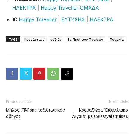
ΗΛΕΚΤΡΑ
|
Happy Traveller ΟΜΑΔΑ
X
:
Happy Traveller
|
ΕΥΤΥΧΗΣ
|
ΗΛΕΚΤΡΑ
TAGS
Κουσάντασι
ταξίδι
Το Νησί των Πουλιών
Τουρκία
Previous article
Next article
Μήλος: Πλήρης ταξιδιωτικός
Κρουαζιέρα “Ειδυλλιακό
οδηγός
Αιγαίο” με Celestyal Cruises