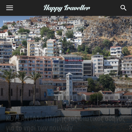
Home
ΑΣΙΑ
ΑΣΙΑ
ΚΟΣΜΟΣ - WORLD
ΤΟΥΡΚΙΑ
ΚΟΥΣΑΝΤΑΣΙ: Πλήρης ταξιδιωτικός οδηγός
για το νησί των πουλιών