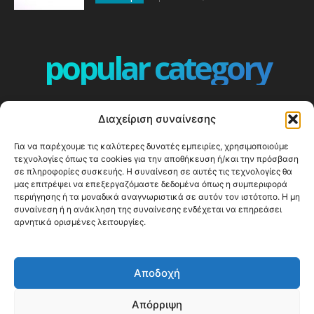
popular category
ΕΠΕΙΣΟΔΙΑ - EPISODES
401
Διαχείριση συναίνεσης
ΕΛΛΑΔΑ - GREECE
360
Για να παρέχουμε τις καλύτερες δυνατές εμπειρίες, χρησιμοποιούμε
ΕΥΡΩΠΗ
332
τεχνολογίες όπως τα cookies για την αποθήκευση ή/και την πρόσβαση
ΚΟΣΜΟΣ - WORLD
328
σε πληροφορίες συσκευής. Η συναίνεση σε αυτές τις τεχνολογίες θα
μας επιτρέψει να επεξεργαζόμαστε δεδομένα όπως η συμπεριφορά
Top10
303
περιήγησης ή τα μοναδικά αναγνωριστικά σε αυτόν τον ιστότοπο. Η μη
συναίνεση ή η ανάκληση της συναίνεσης ενδέχεται να επηρεάσει
Cool spots
293
αρνητικά ορισμένες λειτουργίες.
Press Release
250
ΝΗΣΙΑ
246
Αποδοχή
ΤΑΞΙΔΙΩΤΙΚΟΙ ΟΔΗΓΟΙ
215
Απόρριψη