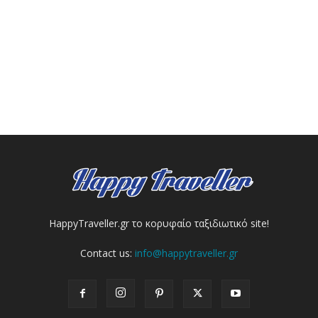
HappyTraveller.gr το κορυφαίο ταξιδιωτικό site!
Contact us:
info@happytraveller.gr