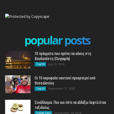
popular posts
10 πράγματα που πρέπει να κάνεις στη
Βουδαπέστη (Ουγγαρία)
July 22, 2016
Top10
Οι 10 κορυφαίοι κοντινοί προορισμοί από
Θεσσαλονίκη
September 11, 2020
Top10
Συνάλλαγμα: Που και πότε να αλλάξω λεφτά όταν
ταξιδεύω;
September 14, 2016
Travel Tips