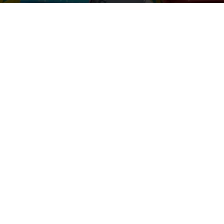
By
Electra Asteri
-
May 11, 2025
495
0