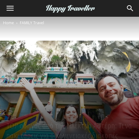
Home
FAMILY Travel
FAMILY Travel
Top10
TOP οδηγός από την Ηλέκτρα Αστέρη: Τι να
πακετάρεις για οικογενειακές διακοπές