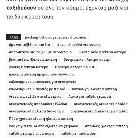
ταξιδεύουν
σε όλο τον κόσμο, έχοντας μαζί και
τις δύο κόρες τους.
TAGS
packing list οικογενειακές διακοπές
tips για ταξίδι με παιδιά
travel checklist για γονείς
Απαραιτητα για ταξιδι με αεροπλανο
βικιπαιδεία ηλέκτρα αστέρη
βικιπαιδεια Ηλεκτρα αστερη
βιογραφικο ηλεκτρα αστερη
γονεις Ηλεκτρα αστερη
Ηλεκτρα αστερη ηλικια
ηλεκτρα αστερη ημερομηνια γεννησης
καλοκαιρινές αποσκευές για οικογένεια
καλοκαιρινές διακοπές με παιδιά
καταγωγη Ηλεκτρα αστερη
Λιστα για ταξιδι στο εξωτερικο
Λιστα για ταξιδι χειμωνα
οικογενειακές αποδράσεις Ελλάδα
οικογενειακές διακοπές Ελλάδα
οικογενειακή βαλίτσα διακοπών
οργανωμένες διακοπές με παιδιά
Πόσο χρονών είναι η ηλέκτρα αστέρη
Ρουχα για ταξιδι στο εξωτερικο χειμωνα
σπουδες ηλεκτρα αστερη
ταξίδι με μωρό τι να πάρω
ταξίδι με παιδιά tips