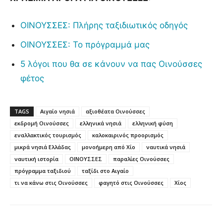
ΟΙΝΟΥΣΣΕΣ: Πλήρης ταξιδιωτικός οδηγός
ΟΙΝΟΥΣΣΕΣ: Το πρόγραμμά μας
5 λόγοι που θα σε κάνουν να πας Οινούσσες
φέτος
TAGS
Αιγαίο νησιά
αξιοθέατα Οινούσσες
εκδρομή Οινούσσες
ελληνικά νησιά
ελληνική φύση
εναλλακτικός τουρισμός
καλοκαιρινός προορισμός
μικρά νησιά Ελλάδας
μονοήμερη από Χίο
ναυτικά νησιά
ναυτική ιστορία
ΟΙΝΟΥΣΣΕΣ
παραλίες Οινούσσες
πρόγραμμα ταξιδιού
ταξίδι στο Αιγαίο
τι να κάνω στις Οινούσσες
φαγητό στις Οινούσσες
Χίος