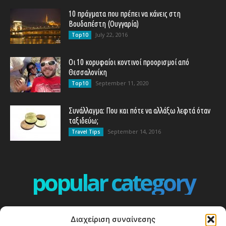
10 πράγματα που πρέπει να κάνεις στη
Βουδαπέστη (Ουγγαρία)
July 22, 2016
Top10
Οι 10 κορυφαίοι κοντινοί προορισμοί από
Θεσσαλονίκη
September 11, 2020
Top10
Συνάλλαγμα: Που και πότε να αλλάξω λεφτά όταν
ταξιδεύω;
September 14, 2016
Travel Tips
popular category
ΕΠΕΙΣΟΔΙΑ - EPISODES
401
Διαχείριση συναίνεσης