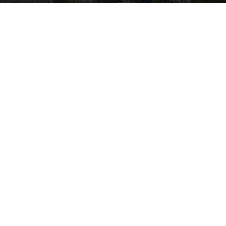
By
Electra Asteri
-
October 29, 2016
5739
0