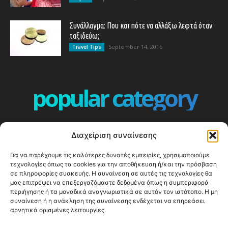
Συνάλλαγμα: Που και πότε να αλλάξω λεφτά όταν
ταξιδεύω;
September 14, 2016
Travel Tips
popular category
ΕΠΕΙΣΟΔΙΑ - EPISODES
401
Διαχείριση συναίνεσης
ΕΛΛΑΔΑ - GREECE
360
Για να παρέχουμε τις καλύτερες δυνατές εμπειρίες, χρησιμοποιούμε
ΕΥΡΩΠΗ
332
τεχνολογίες όπως τα cookies για την αποθήκευση ή/και την πρόσβαση
ΚΟΣΜΟΣ - WORLD
328
σε πληροφορίες συσκευής. Η συναίνεση σε αυτές τις τεχνολογίες θα
μας επιτρέψει να επεξεργαζόμαστε δεδομένα όπως η συμπεριφορά
Top10
303
περιήγησης ή τα μοναδικά αναγνωριστικά σε αυτόν τον ιστότοπο. Η μη
συναίνεση ή η ανάκληση της συναίνεσης ενδέχεται να επηρεάσει
Cool spots
294
αρνητικά ορισμένες λειτουργίες.
Press Release
250