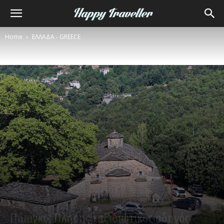
Home
ΕΛΛΑΔΑ - GREECE
ΕΛΛΑΔΑ - GREECE
ΗΠΕΙΡΟΣ
ΖΑΓΟΡΟΧΩΡΙΑ
ΧΩΡΙΑ
Πάπιγκο: Πλήρης ταξιδιωτικός οδηγός