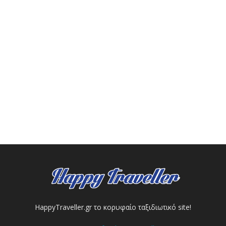
HappyTraveller.gr το κορυφαίο ταξιδιωτικό site!