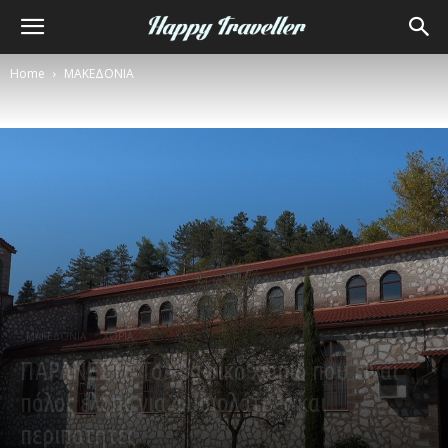
Home
ΜΑΚΕΔΟΝΙΑ
ΜΑΚΕΔΟΝΙΑ
ΧΩΡΙΑ
ΠΑΡΑΝΕΣΤΙ: Το γραφικό χωριό που είναι
πόλος έλξης για φυσιολάτρες και
περιπατητές