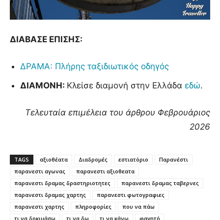
ΔΙΑΒΑΣΕ ΕΠΙΣΗΣ:
ΔΡΑΜΑ: Πλήρης ταξιδιωτικός οδηγός
ΔΙΑΜΟΝΗ:
Κλείσε διαμονή στην Ελλάδα
εδώ
.
Τελευταία επιμέλεια του άρθρου Φεβρουάριος
2026
TAGS
αξιοθέατα
Διαδρομές
εστιατόριο
Παρανέστι
παρανεστι αγωνας
παρανεστι αξιοθεατα
παρανεστι δραμας δραστηριοτητες
παρανεστι δραμας ταβερνες
παρανεστι δραμας χαρτης
παρανεστι φωτογραφιες
παρανεστι χαρτης
πληροφορίες
που να πάω
τι να δοκιμάσω
τι να δω
τι να κάνω
φαγητό