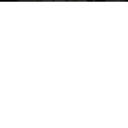
By
Electra Asteri
-
October 16, 2018
12347
0