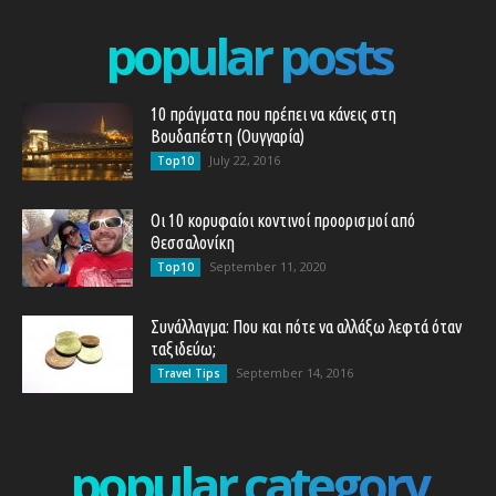
popular posts
10 πράγματα που πρέπει να κάνεις στη
Βουδαπέστη (Ουγγαρία)
July 22, 2016
Top10
Οι 10 κορυφαίοι κοντινοί προορισμοί από
Θεσσαλονίκη
September 11, 2020
Top10
Συνάλλαγμα: Που και πότε να αλλάξω λεφτά όταν
ταξιδεύω;
September 14, 2016
Travel Tips
popular category