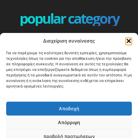
popular category
ΕΠΕΙΣΟΔΙΑ - EPISODES
401
Διαχείριση συναίνεσης
ΕΛΛΑΔΑ - GREECE
360
Για να παρέχουμε τις καλύτερες δυνατές εμπειρίες, χρησιμοποιούμε
ΕΥΡΩΠΗ
332
τεχνολογίες όπως τα cookies για την αποθήκευση ή/και την πρόσβαση
ΚΟΣΜΟΣ - WORLD
328
σε πληροφορίες συσκευής. Η συναίνεση σε αυτές τις τεχνολογίες θα
μας επιτρέψει να επεξεργαζόμαστε δεδομένα όπως η συμπεριφορά
Top10
303
περιήγησης ή τα μοναδικά αναγνωριστικά σε αυτόν τον ιστότοπο. Η μη
συναίνεση ή η ανάκληση της συναίνεσης ενδέχεται να επηρεάσει
Cool spots
294
αρνητικά ορισμένες λειτουργίες.
Press Release
250
ΝΗΣΙΑ
247
Αποδοχή
ΤΑΞΙΔΙΩΤΙΚΟΙ ΟΔΗΓΟΙ
215
Απόρριψη
προβολή προτιμήσεων
© Happy Traveller 2014-2025