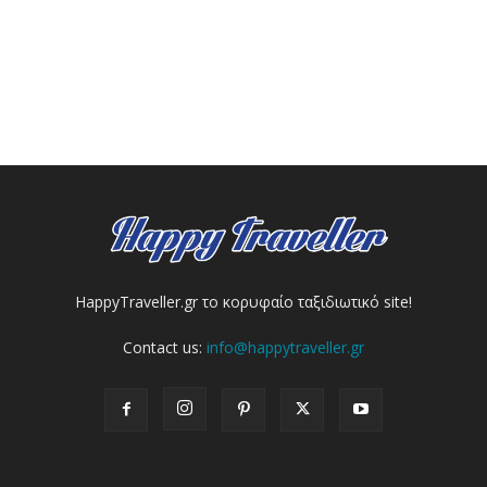
HappyTraveller.gr το κορυφαίο ταξιδιωτικό site!
Contact us:
info@happytraveller.gr