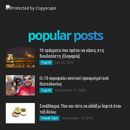
popular posts
10 πράγματα που πρέπει να κάνεις στη
Βουδαπέστη (Ουγγαρία)
July 22, 2016
Top10
Οι 10 κορυφαίοι κοντινοί προορισμοί από
Θεσσαλονίκη
September 11, 2020
Top10
Συνάλλαγμα: Που και πότε να αλλάξω λεφτά όταν
ταξιδεύω;
September 14, 2016
Travel Tips