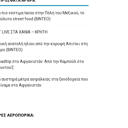
ΠΡΟΣΦΑΤΑ ΑΡΘΡΑ:
 πιο νόστιμα tacos στην Πόλη του Μεξικού, το
όλυτο street food (ΒΙΝΤΕΟ)
T LIVE ΣΤΑ ΧΑΝΙΑ – ΚΡΗΤΗ
ική ανατολή ηλίου από την κορυφή Απιτίκι στη
έρο (ΒΙΝΤΕΟ)
adtrip στο Αφγανιστάν: Από την Καμπούλ στο
ουντούζ
α αυστηρά μέτρα ασφαλείας στα ξενοδοχεία που
είναμε στο Αφγανιστάν
ΡΕΣ ΑΕΡΟΠΟΡΙΚΑ: