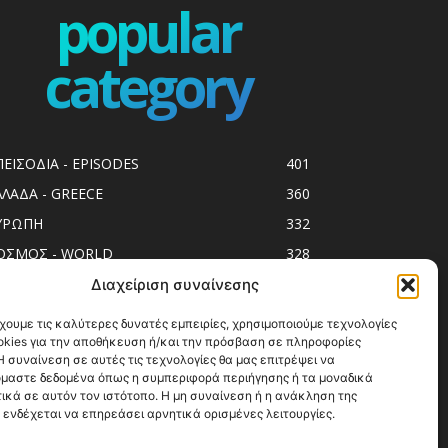
popular
category
ΠΕΙΣΟΔΙΑ - EPISODES
401
ΛΛΑΔΑ - GREECE
360
ΥΡΩΠΗ
332
ΟΣΜΟΣ - WORLD
328
op10
303
Διαχείριση συναίνεσης
ol spots
293
χουμε τις καλύτερες δυνατές εμπειρίες, χρησιμοποιούμε τεχνολογίες
okies για την αποθήκευση ή/και την πρόσβαση σε πληροφορίες
ess Release
250
 συναίνεση σε αυτές τις τεχνολογίες θα μας επιτρέψει να
ΗΣΙΑ
246
μαστε δεδομένα όπως η συμπεριφορά περιήγησης ή τα μοναδικά
ικά σε αυτόν τον ιστότοπο. Η μη συναίνεση ή η ανάκληση της
ΑΞΙΔΙΩΤΙΚΟΙ ΟΔΗΓΟΙ
215
 ενδέχεται να επηρεάσει αρνητικά ορισμένες λειτουργίες.