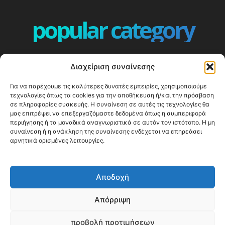
popular category
ΕΠΕΙΣΟΔΙΑ - EPISODES
401
Διαχείριση συναίνεσης
ΕΛΛΑΔΑ - GREECE
360
Για να παρέχουμε τις καλύτερες δυνατές εμπειρίες, χρησιμοποιούμε
ΕΥΡΩΠΗ
332
τεχνολογίες όπως τα cookies για την αποθήκευση ή/και την πρόσβαση
ΚΟΣΜΟΣ - WORLD
328
σε πληροφορίες συσκευής. Η συναίνεση σε αυτές τις τεχνολογίες θα
μας επιτρέψει να επεξεργαζόμαστε δεδομένα όπως η συμπεριφορά
Top10
303
περιήγησης ή τα μοναδικά αναγνωριστικά σε αυτόν τον ιστότοπο. Η μη
συναίνεση ή η ανάκληση της συναίνεσης ενδέχεται να επηρεάσει
Cool spots
293
αρνητικά ορισμένες λειτουργίες.
Press Release
250
ΝΗΣΙΑ
246
Αποδοχή
ΤΑΞΙΔΙΩΤΙΚΟΙ ΟΔΗΓΟΙ
215
Απόρριψη
προβολή προτιμήσεων
© Happy Traveller 2014-2025