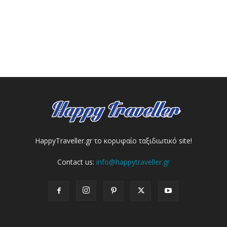
HappyTraveller.gr το κορυφαίο ταξιδιωτικό site!
Contact us:
info@happytraveller.gr