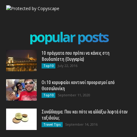
popular posts
10 πράγματα που πρέπει να κάνεις στη
Βουδαπέστη (Ουγγαρία)
July 22, 2016
Top10
Οι 10 κορυφαίοι κοντινοί προορισμοί από
Θεσσαλονίκη
September 11, 2020
Top10
Συνάλλαγμα: Που και πότε να αλλάξω λεφτά όταν
ταξιδεύω;
September 14, 2016
Travel Tips