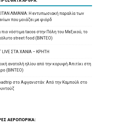
ΠΡΟΣΦΑΤΑ ΑΡΘΡΑ:
ΕΙΤΑΝ ΛΙΜΑΝΙΑ: Η εντυπωσιακή παραλία των
νίων που μοιάζει με φιόρδ
 πιο νόστιμα tacos στην Πόλη του Μεξικού, το
όλυτο street food (ΒΙΝΤΕΟ)
T LIVE ΣΤΑ ΧΑΝΙΑ – ΚΡΗΤΗ
ική ανατολή ηλίου από την κορυφή Απιτίκι στη
έρο (ΒΙΝΤΕΟ)
adtrip στο Αφγανιστάν: Από την Καμπούλ στο
ουντούζ
ΡΕΣ ΑΕΡΟΠΟΡΙΚΑ: