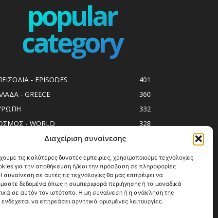
popular
category
ΠΕΙΣΟΔΙΑ - EPISODES
401
ΛΛΑΔΑ - GREECE
360
ΥΡΩΠΗ
332
ΟΣΜΟΣ - WORLD
328
op10
303
Διαχείριση συναίνεσης
ol spots
294
χουμε τις καλύτερες δυνατές εμπειρίες, χρησιμοποιούμε τεχνολογίες
okies για την αποθήκευση ή/και την πρόσβαση σε πληροφορίες
ess Release
250
 συναίνεση σε αυτές τις τεχνολογίες θα μας επιτρέψει να
ΗΣΙΑ
247
μαστε δεδομένα όπως η συμπεριφορά περιήγησης ή τα μοναδικά
ικά σε αυτόν τον ιστότοπο. Η μη συναίνεση ή η ανάκληση της
ΑΞΙΔΙΩΤΙΚΟΙ ΟΔΗΓΟΙ
215
 ενδέχεται να επηρεάσει αρνητικά ορισμένες λειτουργίες.