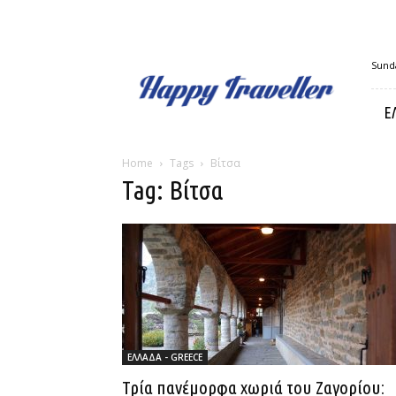
Happy
Sunda
Traveller
Ε
Home
Tags
Βίτσα
Tag: Βίτσα
ΕΛΛΑΔΑ - GREECE
Τρία πανέμορφα χωριά του Ζαγορίου: