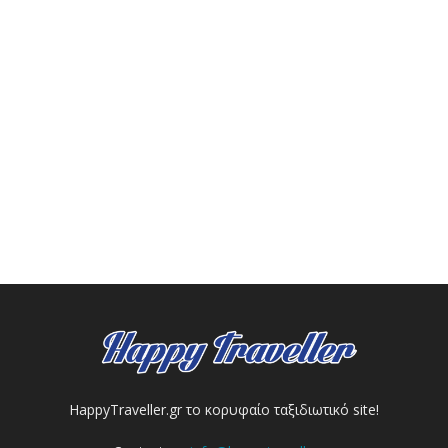
HappyTraveller.gr το κορυφαίο ταξιδιωτικό site!