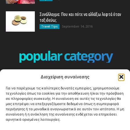
Συνάλλαγμα: Που και πότε να αλλάξω λεφτά όταν
ταξιδεύω;
September 14, 2016
Travel Tips
popular category
ΕΠΕΙΣΟΔΙΑ - EPISODES
401
Διαχείριση συναίνεσης
ΕΛΛΑΔΑ - GREECE
360
Για να παρέχουμε τις καλύτερες δυνατές εμπειρίες, χρησιμοποιούμε
ΕΥΡΩΠΗ
332
τεχνολογίες όπως τα cookies για την αποθήκευση ή/και την πρόσβαση
ΚΟΣΜΟΣ - WORLD
328
σε πληροφορίες συσκευής. Η συναίνεση σε αυτές τις τεχνολογίες θα
μας επιτρέψει να επεξεργαζόμαστε δεδομένα όπως η συμπεριφορά
Top10
303
περιήγησης ή τα μοναδικά αναγνωριστικά σε αυτόν τον ιστότοπο. Η μη
συναίνεση ή η ανάκληση της συναίνεσης ενδέχεται να επηρεάσει
Cool spots
293
αρνητικά ορισμένες λειτουργίες.
Press Release
250